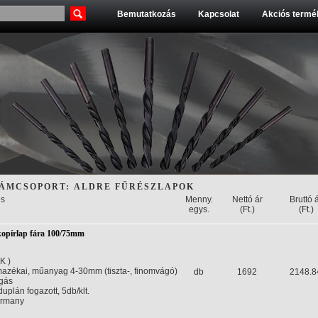
Bemutatkozás
Kapcsolat
Akciós termék
ÁMCSOPORT: ALDRE FŰRÉSZLAPOK
s
Menny.
Nettó ár
Bruttó 
egys.
(Ft.)
(Ft.)
pírlap fára 100/75mm
K )
mazékai, műanyag 4-30mm (tiszta-, finomvágó)
db
1692
2148.8
gás
uplán fogazott, 5db/klt.
ermany