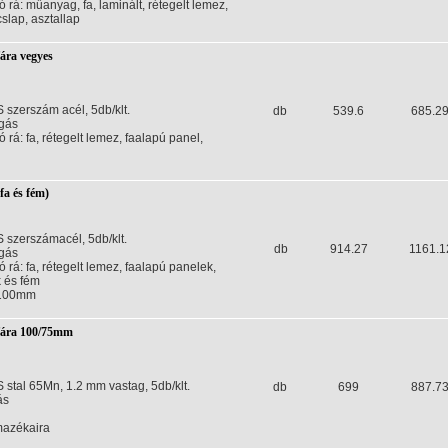
 rá: műanyag, fa, laminált, rétegelt lemez,
slap, asztallap
fára vegyes
szerszám acél, 5db/klt.
db
539.6
685.2
gás
 rá: fa, rétegelt lemez, faalapú panel,
fa és fém)
 szerszámacél, 5db/klt.
db
914.27
1161.1
gás
 rá: fa, rétegelt lemez, faalapú panelek,
 és fém
-100mm
fára 100/75mm
stal 65Mn, 1.2 mm vastag, 5db/klt.
db
699
887.7
ás
mazékaira