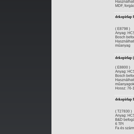
Használható
MDF, forgác
dekopírlap 
( E8798 )
Anyag: HCS 
Bosch befo
Használható
műanyag
dekopírlap (
( E8800 )
Anyag: HCS
Bosch befo
Használható
műanyagok
Hossz: 76
dekopírlap 
( T27830 )
Anyag: HCS 
B&D befog
6 TPI
Fa és szár