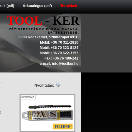
ek (pdf)
Árkatalógus (pdf)
Termékek
TOOL
- KER
KÉZISZERSZÁMOK FORGALMAZÁSA,
ÉRTÉKESÍTÉSE.
6000 Kecskemét, Szimferopol tér 1.
Mobil: +36 70 311-2810
Mobil: +36 70 323-8124
Mobil: +36 70 622-3153
Fax: +36 76 489-242
e-mail: info@toolker.hu
ár
Nyomtatás:
4