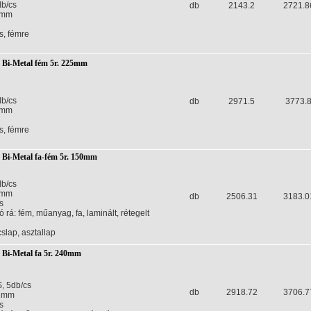
db/cs
db
2143.2
2721.8
0mm
s, fémre
p Bi-Metal fém 5r. 225mm
db/cs
db
2971.5
3773.
5mm
s, fémre
p Bi-Metal fa-fém 5r. 150mm
db/cs
0mm
db
2506.31
3183.0
s
 rá: fém, műanyag, fa, laminált, rétegelt
slap, asztallap
p Bi-Metal fa 5r. 240mm
, 5db/cs
db
2918.72
3706.7
0 mm
s