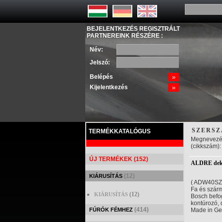
BEJELENTKEZÉS REGISZTRÁLT
PARTNEREINK RÉSZÉRE :
Név:
Jelszó:
Belépés
»
Kijelentkezés
»
SZERSZ
TERMÉKKATALÓGUS
Megnevezé
(cikkszám):
ÚJ TERMÉKEK (152)
ALDRE deko
(12)
KIÁRUSÍTÁS
( ADW40SZ
Fa és szár
(12)
KIÁRUSÍTÁS
Bosch befo
kontúrozó, d
(414)
FÚRÓK FÉMHEZ
Made in G