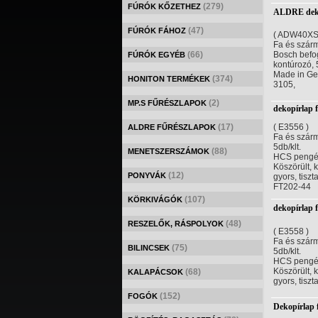
(279)
FÚRÓK KŐZETHEZ
ALDRE deko
(47)
FÚRÓK FÁHOZ
( ADW40XS
Fa és szár
(66)
Bosch befo
FÚRÓK EGYÉB
kontúrozó, 5
Made in G
(374)
HONITON TERMÉKEK
3105,
(2)
MP.S FŰRÉSZLAPOK
dekopírlap
(17)
( E3556 )
ALDRE FŰRÉSZLAPOK
Fa és szár
5db/klt.
(88)
MENETSZERSZÁMOK
HCS pengék
Köszörült, 
(12)
PONYVÁK
gyors, tisz
FT202-44
(107)
KÖRKIVÁGÓK
dekopírlap
(48)
RESZELŐK, RÁSPOLYOK
( E3558 )
Fa és szár
(75)
BILINCSEK
5db/klt.
HCS pengék
Köszörült, 
(68)
KALAPÁCSOK
gyors, tisz
(152)
FOGÓK
Dekopírlap