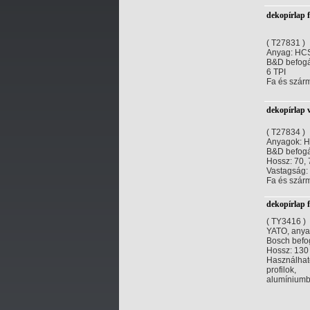
dekopírlap 
( T27831 )
Anyag: HCS 
B&D befog
6 TPI
Fa és szár
dekopírlap 
( T27834 )
Anyagok: HC
B&D befog
Hossz: 70,
Vastagság: 
Fa és szárm
dekopírlap 
( TY3416 )
YATO, any
Bosch befog
Hossz: 130
Használhat
profilok,
alumíniumb