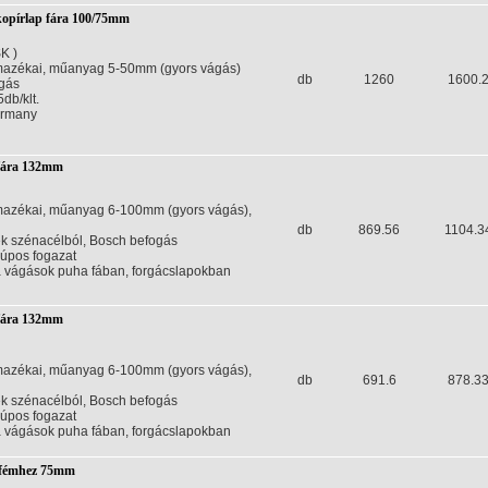
pírlap fára 100/75mm
K )
mazékai, műanyag 5-50mm (gyors vágás)
db
1260
1600.
gás
db/klt.
ermany
 fára 132mm
mazékai, műanyag 6-100mm (gyors vágás),
db
869.56
1104.3
 szénacélból, Bosch befogás
kúpos fogazat
ta vágások puha fában, forgácslapokban
 fára 132mm
mazékai, műanyag 6-100mm (gyors vágás),
db
691.6
878.3
 szénacélból, Bosch befogás
kúpos fogazat
ta vágások puha fában, forgácslapokban
 fémhez 75mm