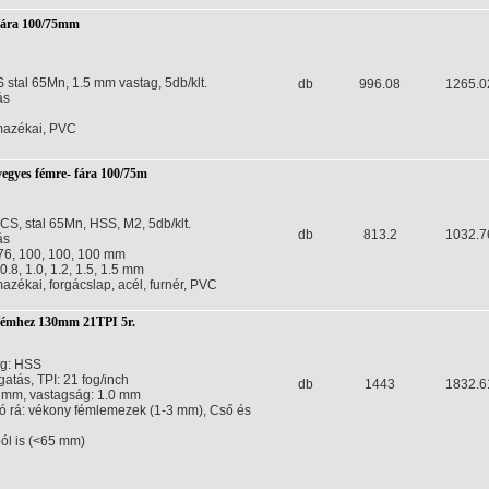
fára 100/75mm
stal 65Mn, 1.5 mm vastag, 5db/klt.
db
996.08
1265.0
ás
mazékai, PVC
vegyes fémre- fára 100/75m
S, stal 65Mn, HSS, M2, 5db/klt.
db
813.2
1032.7
ás
 76, 100, 100, 100 mm
0.8, 1.0, 1.2, 1.5, 1.5 mm
azékai, forgácslap, acél, furnér, PVC
fémhez 130mm 21TPI 5r.
ag: HSS
atás, TPI: 21 fog/inch
db
1443
1832.6
 mm, vastagság: 1.0 mm
ó rá: vékony fémlemezek (1-3 mm), Cső és
ól is (<65 mm)