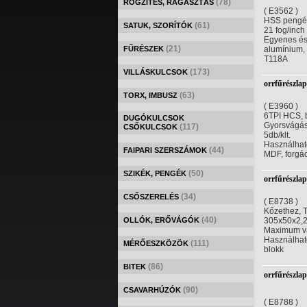
(78)
RÖGZÍTÉS, RAGASZTÁS
( E3562 )
HSS pengék
(61)
SATUK, SZORÍTÓK
21 fog/inch
Egyenes és 
(21)
FŰRÉSZEK
alumínium,
T118A
(173)
VILLÁSKULCSOK
orrfűrészla
(63)
TORX, IMBUSZ
( E3960 )
6TPI HCS, b
DUGÓKULCSOK
Gyorsvágá
(117)
CSŐKULCSOK
5db/klt.
Használható
(44)
FAIPARI SZERSZÁMOK
MDF, forgác
(50)
SZIKÉK, PENGÉK
orrfűrészla
(34)
CSŐSZERELÉS
( E8738 )
Kőzethez, T
(40)
OLLÓK, ERŐVÁGÓK
305x50x2,
Maximum v
Használható 
(111)
MÉRŐESZKÖZÖK
blokk
(86)
BITEK
orrfűrészla
(90)
CSAVARHÚZÓK
( E8788 )