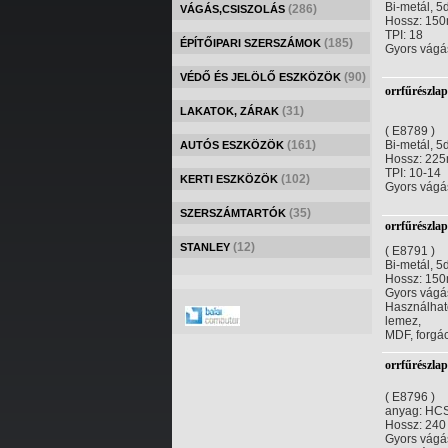
Bi-metál, 5
(286)
VÁGÁS,CSISZOLÁS
Hossz: 15
TPI: 18
(185)
ÉPÍTŐIPARI SZERSZÁMOK
Gyors vágá
(90)
VÉDŐ ÉS JELÖLŐ ESZKÖZÖK
orrfűrészla
(31)
LAKATOK, ZÁRAK
( E8789 )
(161)
Bi-metál, 5
AUTÓS ESZKÖZÖK
Hossz: 22
TPI: 10-14
(102)
KERTI ESZKÖZÖK
Gyors vágá
(35)
SZERSZÁMTARTÓK
orrfűrészla
(12)
STANLEY
( E8791 )
Bi-metál, 5
Hossz: 15
Gyors vágá
Használható
lemez,
MDF, forgác
orrfűrészla
( E8796 )
anyag: HCS
Hossz: 24
Gyors vágá