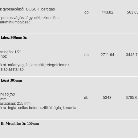
 gyorsacélból, BOSCH, befogás
db
443.82
563.6
pontos vágás: lágyacél, színesfém,
 alumíniumötvözet
p fához 300mm 5r.
efogás: 1/2"
db
2711.64
3443.7
shoz
 rá: műanyag, fa, laminált, rétegelt lemez,
slap,asztallap
p kőzet 305mm
PI 12,7/2
db
5343
6785.6
2mm
astagság: 215 mm
rá: tégla, cellás beton, szilikát tégla, kerámia
p Bi-Metal fém 5r. 150mm