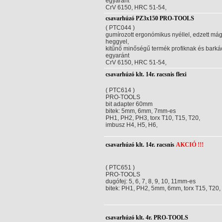
egyaránt
CrV 6150, HRC 51-54,
csavarhúzó PZ3x150 PRO-TOOLS
( PTC044 )
gumírozott ergonómikus nyéllel, edzett má
heggyel,
kitűnő minőségű termék profiknak és bark
egyaránt
CrV 6150, HRC 51-54,
csavarhúzó klt. 14r. racsnis flexi
( PTC614 )
PRO-TOOLS
bit adapter 60mm
bitek: 5mm, 6mm, 7mm-es
PH1, PH2, PH3, torx T10, T15, T20,
imbusz H4, H5, H6,
csavarhúzó klt. 14r. racsnis
AKCIÓ !!!
( PTC651 )
PRO-TOOLS
dugófej: 5, 6, 7, 8, 9, 10, 11mm-es
bitek: PH1, PH2, 5mm, 6mm, torx T15, T20,
csavarhúzó klt. 4r. PRO-TOOLS