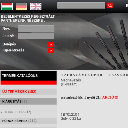
B
BEJELENTKEZÉS REGISZTRÁLT
PARTNEREINK RÉSZÉRE :
Név:
Jelszó:
Belépés
»
Kijelentkezés
»
SZERSZÁMCSOPORT: CSAVAR
TERMÉKKATALÓGUS
Megnevezés
(cikkszám):
ÚJ TERMÉKEK (152)
csavarhúzó klt. T nyelű 21r.
AKCIÓ !!!
(12)
KIÁRUSÍTÁS
(12)
KIÁRUSÍTÁS
( B701210 )
Súly: 0.22 kg
(414)
FÚRÓK FÉMHEZ