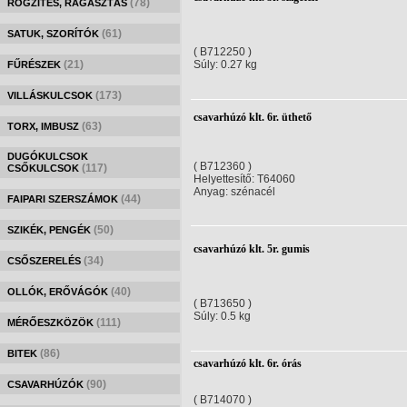
(78)
RÖGZÍTÉS, RAGASZTÁS
(61)
SATUK, SZORÍTÓK
( B712250 )
(21)
Súly: 0.27 kg
FŰRÉSZEK
(173)
VILLÁSKULCSOK
csavarhúzó klt. 6r. üthető
(63)
TORX, IMBUSZ
DUGÓKULCSOK
( B712360 )
(117)
CSŐKULCSOK
Helyettesítő: T64060
Anyag: szénacél
(44)
FAIPARI SZERSZÁMOK
(50)
SZIKÉK, PENGÉK
csavarhúzó klt. 5r. gumis
(34)
CSŐSZERELÉS
(40)
OLLÓK, ERŐVÁGÓK
( B713650 )
Súly: 0.5 kg
(111)
MÉRŐESZKÖZÖK
(86)
BITEK
csavarhúzó klt. 6r. órás
(90)
CSAVARHÚZÓK
( B714070 )