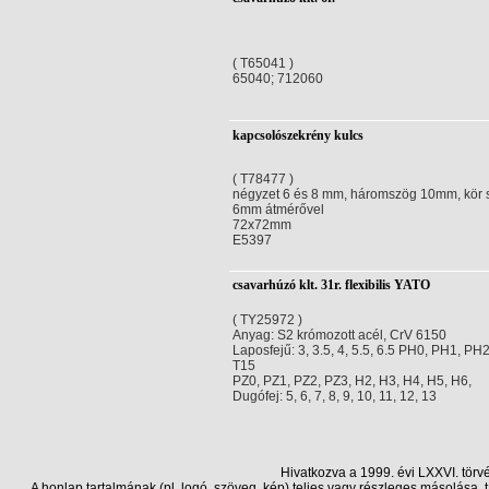
( T65041 )
65040; 712060
kapcsolószekrény kulcs
( T78477 )
négyzet 6 és 8 mm, háromszög 10mm, kör 
6mm átmérővel
72x72mm
E5397
csavarhúzó klt. 31r. flexibilis YATO
( TY25972 )
Anyag: S2 krómozott acél, CrV 6150
Laposfejű: 3, 3.5, 4, 5.5, 6.5 PH0, PH1, PH
T15
PZ0, PZ1, PZ2, PZ3, H2, H3, H4, H5, H6,
Dugófej: 5, 6, 7, 8, 9, 10, 11, 12, 13
Hivatkozva a 1999. évi LXXVI. törv
A honlap tartalmának (pl. logó, szöveg, kép) teljes vagy részleges másolása