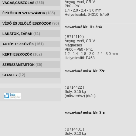
Anyag: Acél, CR-V
(286)
VÁGÁS,CSISZOLÁS
Ph0 - Ph1
1.4 - 2.0 - 2.4 - 3.0 mm
(185)
ÉPÍTŐIPARI SZERSZÁMOK
Helyettesítők: 64310, E459
(90)
VÉDŐ ÉS JELÖLŐ ESZKÖZÖK
csavarhúzó klt. 11r. órás
(31)
LAKATOK, ZÁRAK
( B714110 )
Anyag: Acél, CR-V
(161)
AUTÓS ESZKÖZÖK
Mágneses
Ph00 - Ph0 - Ph1
1.2 - 1.4 - 1.8 - 2.0 - 2.4 - 3.0 mm
(102)
KERTI ESZKÖZÖK
Helyettesítő: E458
(35)
SZERSZÁMTARTÓK
csavarhúzó műsz. klt. 22r.
(12)
STANLEY
( B714422 )
Súly: 0.15 kg
(műszerész) (órás)
csavarhúzó műsz. klt. 31r.
( B714431 )
Súly: 0.13 kg