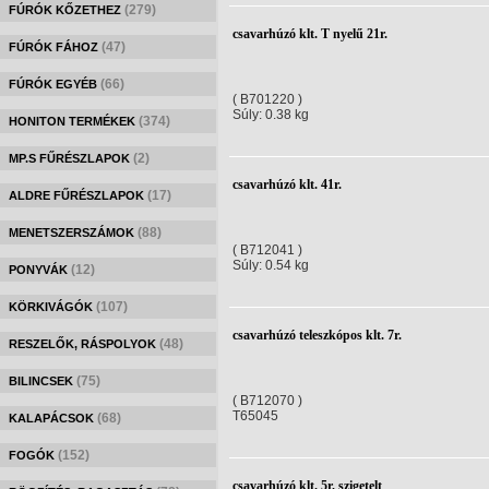
(279)
FÚRÓK KŐZETHEZ
csavarhúzó klt. T nyelű 21r.
(47)
FÚRÓK FÁHOZ
(66)
FÚRÓK EGYÉB
( B701220 )
Súly: 0.38 kg
(374)
HONITON TERMÉKEK
(2)
MP.S FŰRÉSZLAPOK
csavarhúzó klt. 41r.
(17)
ALDRE FŰRÉSZLAPOK
(88)
MENETSZERSZÁMOK
( B712041 )
Súly: 0.54 kg
(12)
PONYVÁK
(107)
KÖRKIVÁGÓK
csavarhúzó teleszkópos klt. 7r.
(48)
RESZELŐK, RÁSPOLYOK
(75)
BILINCSEK
( B712070 )
T65045
(68)
KALAPÁCSOK
(152)
FOGÓK
csavarhúzó klt. 5r. szigetelt