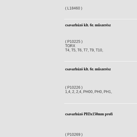
( L18460 )
csavarhúzó klt. 6r. műszerész
( P10225 )
TORX
T4, T5, T6, T7, T9, T10,
csavarhúzó klt. 6r. műszerész
( P10226 )
1,4, 2, 2,4, PH00, PH0, PH1,
csavarhúzó PH3x150mm profi
( P10269 )