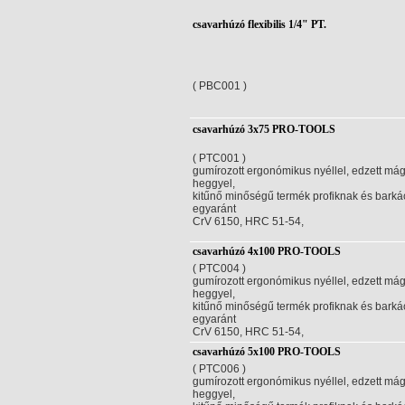
csavarhúzó flexibilis 1/4" PT.
( PBC001 )
csavarhúzó 3x75 PRO-TOOLS
( PTC001 )
gumírozott ergonómikus nyéllel, edzett má
heggyel,
kitűnő minőségű termék profiknak és bark
egyaránt
CrV 6150, HRC 51-54,
csavarhúzó 4x100 PRO-TOOLS
( PTC004 )
gumírozott ergonómikus nyéllel, edzett má
heggyel,
kitűnő minőségű termék profiknak és bark
egyaránt
CrV 6150, HRC 51-54,
csavarhúzó 5x100 PRO-TOOLS
( PTC006 )
gumírozott ergonómikus nyéllel, edzett má
heggyel,