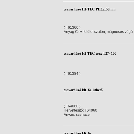
csavarhúzó HI-TEC PH3x150mm
( T61360 )
Anyag Cr-v, felület szatén, mágneses végű
csavarhúzó HI-TEC torx T27×100
( T61384 )
csavarhúzó klt. 6r. üthető
( T64060 )
Helyettesítő: T64060
Anyag: szénacél
csavarhúzó klt. 6r.