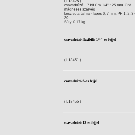
( L18425 )
csavarhúzó + 7 bit CrV 1/4" * 25 mm. CrV
mágneses szárvég
készlet tartalma - lapos 6, 7 mm, PH 1, 2, 3 
20
Súly: 0.17 kg
csavarhúzó flexibilis 1/4"-os fejjel
( L18451 )
csavarhúzó 6-as fejjel
( L18455 )
csavarhúzó 13-es fejjel