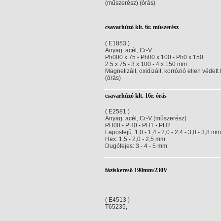
(műszerész) (órás)
csavarhúzó klt. 6r. műszerész
( E1853 )
Anyag: acél, Cr-V
Ph000 x 75 - Ph00 x 100 - Ph0 x 150
2.5 x 75 - 3 x 100 - 4 x 150 mm
Magnetizált, oxidizált, korrózió ellen védett 
(órás)
csavarhúzó klt. 16r. órás
( E2581 )
Anyag: acél, Cr-V (műszerész)
PH00 - PH0 - PH1 - PH2
Laposfejű: 1,0 - 1,4 - 2,0 - 2,4 - 3,0 - 3,8 mm
Hex: 1,5 - 2,0 - 2,5 mm
Dugófejes: 3 - 4 - 5 mm
fáziskereső 190mm/230V
( E4513 )
T65235,