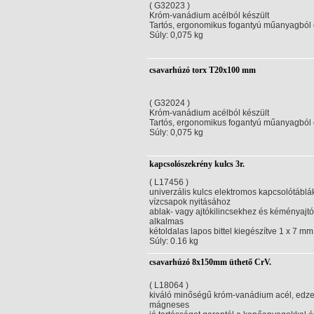
( G32023 )
Króm-vanádium acélból készült
Tartós, ergonomikus fogantyú műanyagból
Súly: 0,075 kg
csavarhúzó torx T20x100 mm
( G32024 )
Króm-vanádium acélból készült
Tartós, ergonomikus fogantyú műanyagból
Súly: 0,075 kg
kapcsolószekrény kulcs 3r.
( L17456 )
univerzális kulcs elektromos kapcsolótáblák
vízcsapok nyitásához
ablak- vagy ajtókilincsekhez és kéményajtó
alkalmas
kétoldalas lapos bittel kiegészítve 1 x 7 mm
Súly: 0.16 kg
csavarhúzó 8x150mm üthető CrV.
( L18064 )
kiváló minőségű króm-vanádium acél, edze
mágneses