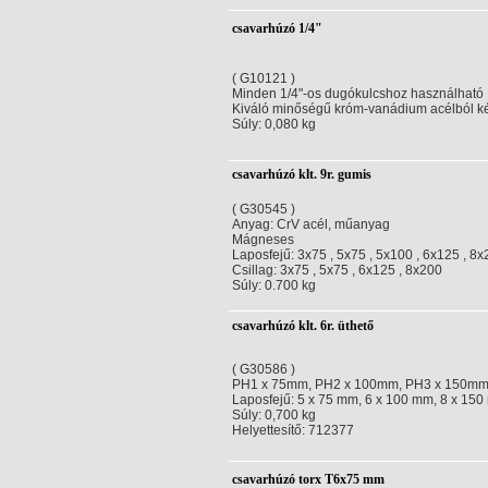
csavarhúzó 1/4"
( G10121 )
Minden 1/4"-os dugókulcshoz használható
Kiváló minőségű króm-vanádium acélból ké
Súly: 0,080 kg
csavarhúzó klt. 9r. gumis
( G30545 )
Anyag: CrV acél, műanyag
Mágneses
Laposfejű: 3x75 , 5x75 , 5x100 , 6x125 , 8
Csillag: 3x75 , 5x75 , 6x125 , 8x200
Súly: 0.700 kg
csavarhúzó klt. 6r. üthető
( G30586 )
PH1 x 75mm, PH2 x 100mm, PH3 x 150m
Laposfejű: 5 x 75 mm, 6 x 100 mm, 8 x 15
Súly: 0,700 kg
Helyettesítő: 712377
csavarhúzó torx T6x75 mm