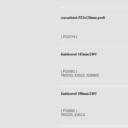
csavarhúzó PZ3x150mm profi
( P10274 )
fáziskereső 145mm/230V
( P10581 )
T65233, E4512, G30805
fáziskereső 190mm/230V
( P10582 )
T65235, E4513