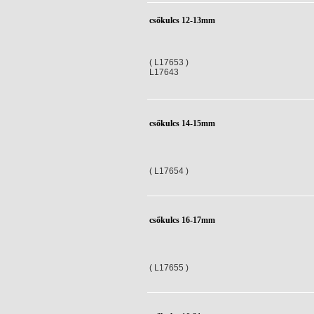
csőkulcs 12-13mm
( L17653 )
L17643
csőkulcs 14-15mm
( L17654 )
csőkulcs 16-17mm
( L17655 )