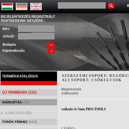
B
BEJELENTKEZÉS REGISZTRÁLT
PARTNEREINK RÉSZÉRE :
Név:
Jelszó:
Belépés
»
Kijelentkezés
»
SZERSZÁMCSOPORT: DUGÓKU
TERMÉKKATALÓGUS
ALCSOPORT: CSŐKULCSOK
Megnevezés
ÚJ TERMÉKEK (152)
(cikkszám):
(12)
KIÁRUSÍTÁS
csőkulcs 6-7mm PRO-TOOLS
(12)
KIÁRUSÍTÁS
(414)
FÚRÓK FÉMHEZ
( 31650 )