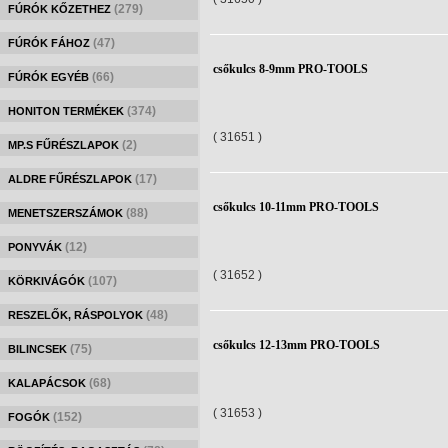
(279)
FÚRÓK KŐZETHEZ
(47)
FÚRÓK FÁHOZ
csőkulcs 8-9mm PRO-TOOLS
(66)
FÚRÓK EGYÉB
(374)
HONITON TERMÉKEK
( 31651 )
(2)
MP.S FŰRÉSZLAPOK
(17)
ALDRE FŰRÉSZLAPOK
csőkulcs 10-11mm PRO-TOOLS
(88)
MENETSZERSZÁMOK
(12)
PONYVÁK
( 31652 )
(107)
KÖRKIVÁGÓK
(48)
RESZELŐK, RÁSPOLYOK
csőkulcs 12-13mm PRO-TOOLS
(75)
BILINCSEK
(68)
KALAPÁCSOK
( 31653 )
(152)
FOGÓK