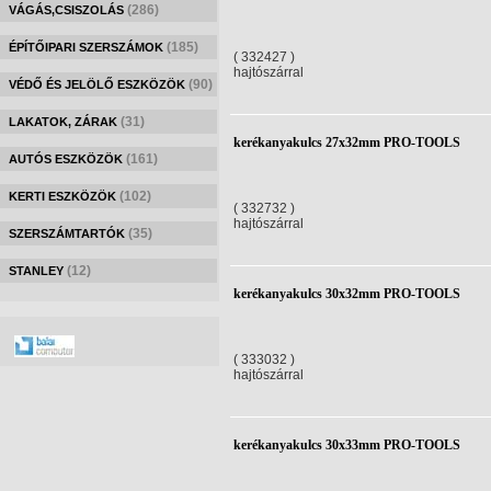
(286)
VÁGÁS,CSISZOLÁS
(185)
ÉPÍTŐIPARI SZERSZÁMOK
( 332427 )
hajtószárral
(90)
VÉDŐ ÉS JELÖLŐ ESZKÖZÖK
(31)
LAKATOK, ZÁRAK
kerékanyakulcs 27x32mm PRO-TOOLS
(161)
AUTÓS ESZKÖZÖK
(102)
KERTI ESZKÖZÖK
( 332732 )
hajtószárral
(35)
SZERSZÁMTARTÓK
(12)
STANLEY
kerékanyakulcs 30x32mm PRO-TOOLS
( 333032 )
hajtószárral
kerékanyakulcs 30x33mm PRO-TOOLS