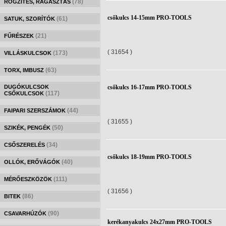
(78)
RÖGZÍTÉS, RAGASZTÁS
csőkulcs 14-15mm PRO-TOOLS
(61)
SATUK, SZORÍTÓK
(21)
FŰRÉSZEK
( 31654 )
(173)
VILLÁSKULCSOK
(63)
TORX, IMBUSZ
DUGÓKULCSOK
csőkulcs 16-17mm PRO-TOOLS
(117)
CSŐKULCSOK
(44)
FAIPARI SZERSZÁMOK
( 31655 )
(50)
SZIKÉK, PENGÉK
(34)
CSŐSZERELÉS
csőkulcs 18-19mm PRO-TOOLS
(40)
OLLÓK, ERŐVÁGÓK
(111)
MÉRŐESZKÖZÖK
( 31656 )
(86)
BITEK
(90)
CSAVARHÚZÓK
kerékanyakulcs 24x27mm PRO-TOOLS