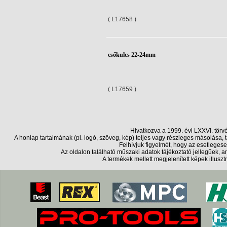
( L17658 )
csőkulcs 22-24mm
( L17659 )
Hivatkozva a 1999. évi LXXVI. törv
A honlap tartalmának (pl. logó, szöveg, kép) teljes vagy részleges másolása
Felhívjuk figyelmét, hogy az esetlegese
Az oldalon található műszaki adatok tájékoztató jellegűek,
A termékek mellett megjelenített képek illusz