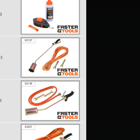
3
13
8