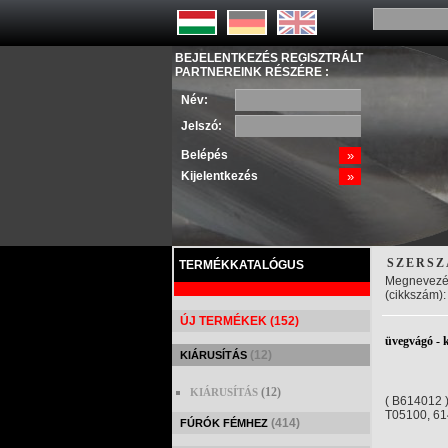
BEJELENTKEZÉS REGISZTRÁLT
PARTNEREINK RÉSZÉRE :
Név:
Jelszó:
Belépés
»
Kijelentkezés
»
SZERSZ
TERMÉKKATALÓGUS
Megnevezé
(cikkszám):
ÚJ TERMÉKEK (152)
üvegvágó - 
(12)
KIÁRUSÍTÁS
(12)
KIÁRUSÍTÁS
( B614012 
T05100, 61
(414)
FÚRÓK FÉMHEZ