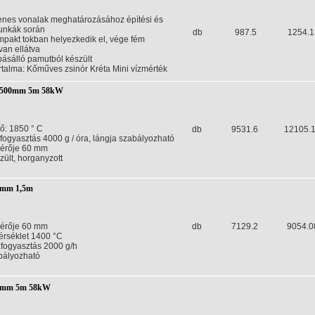
yenes vonalak meghatározásához építési és
unkák során
db
987.5
1254.1
mpakt tokban helyezkedik el, vége fém
van ellátva
pásálló pamutból készült
artalma: Kőműves zsinór Kréta Mini vízmérték
0x500mm 5m 58kW
ő: 1850 ° C
db
9531.6
12105.
fogyasztás 4000 g / óra, lángja szabályozható
érője 60 mm
zült, horganyzott
00mm 1,5m
érője 60 mm
db
7129.2
9054.0
rséklet 1400 °C
zfogyasztás 2000 g/h
bályozható
50mm 5m 58kW