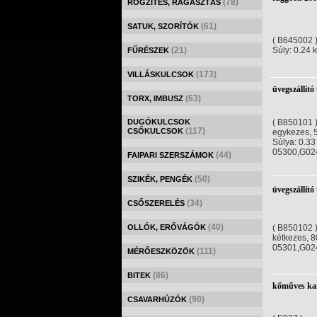
(78)
RÖGZÍTÉS, RAGASZTÁS
(61)
SATUK, SZORÍTÓK
( B645002 
(21)
Súly: 0.24 
FŰRÉSZEK
(173)
VILLÁSKULCSOK
üvegszállít
(63)
TORX, IMBUSZ
DUGÓKULCSOK
( B850101 
(117)
CSŐKULCSOK
egykezes, 
Súlya: 0.33
05300,G02
(44)
FAIPARI SZERSZÁMOK
(50)
SZIKÉK, PENGÉK
üvegszállít
(34)
CSŐSZERELÉS
(40)
OLLÓK, ERŐVÁGÓK
( B850102 
kétkezes, 8
05301,G02
(111)
MÉRŐESZKÖZÖK
(86)
BITEK
kőműves ka
(90)
CSAVARHÚZÓK