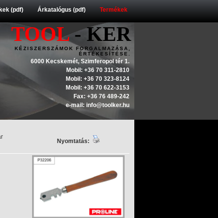
ek (pdf)
Árkatalógus (pdf)
Termékek
TOOL
- KER
KÉZISZERSZÁMOK FORGALMAZÁSA,
ÉRTÉKESÍTÉSE.
6000 Kecskemét, Szimferopol tér 1.
Mobil: +36 70 311-2810
Mobil: +36 70 323-8124
Mobil: +36 70 622-3153
Fax: +36 76 489-242
e-mail: info@toolker.hu
ár
Nyomtatás: