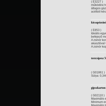
( E3227 )
működési h
átlagos gáz
acélból kés
kicsapózsin
( E853 )
Ideális eg
befejező m
A zsinór ko
akasztóval 
A zsinór ko
testcsipesz 
( G01861 )
Súlya: 0,34
gipszkarton
( G02110 )
Maximális 
Minimum e
Maximális t