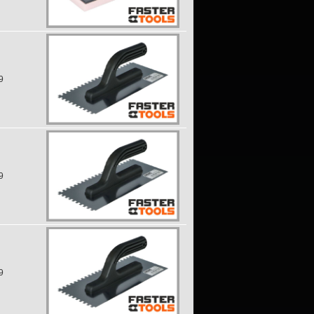
9
9
9