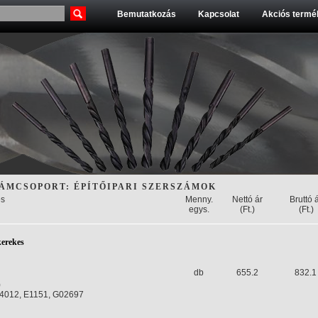
Bemutatkozás
Kapcsolat
Akciós termék
ÁMCSOPORT: ÉPÍTŐIPARI SZERSZÁMOK
s
Menny.
Nettó ár
Bruttó 
egys.
(Ft.)
(Ft.)
kerekes
db
655.2
832.1
)
4012, E1151, G02697