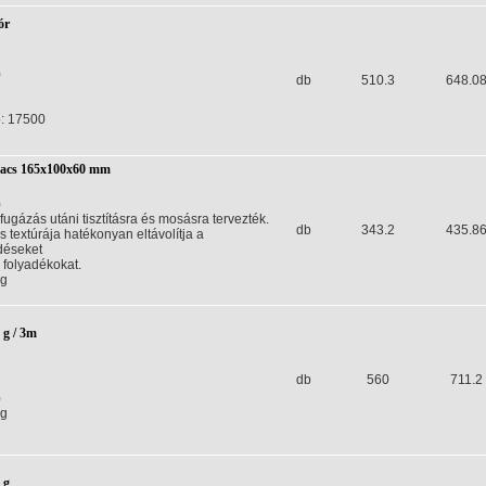
ór
)
db
510.3
648.0
ő: 17500
vacs 165x100x60 mm
)
 fugázás utáni tisztításra és mosásra tervezték.
db
343.2
435.8
 textúrája hatékonyan eltávolítja a
déseket
 folyadékokat.
kg
 g / 3m
db
560
711.2
)
kg
 g