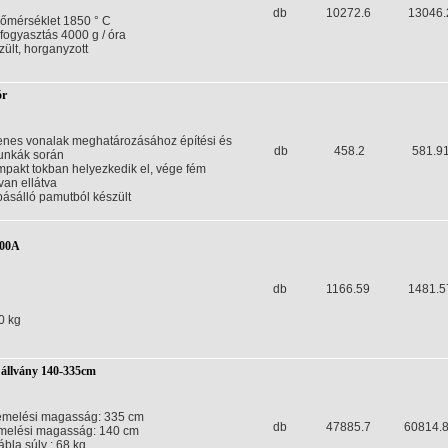
db
10272.6
13046.
őmérséklet 1850 ° C
fogyasztás 4000 g / óra
zült, horganyzott
ór
yenes vonalak meghatározásához építési és
db
458.2
581.9
unkák során
mpakt tokban helyezkedik el, vége fém
van ellátva
pásálló pamutból készült
500A
db
1166.59
1481.5
0 kg
 állvány 140-335cm
emelési magasság: 335 cm
db
47885.7
60814.
melési magasság: 140 cm
ábla súly : 68 kg