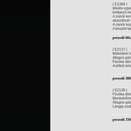
( E1368 )
Ideális eg
befejező m
A zsinór ko
akasztóval 
A zsinór ko
A készlet t
perzselő 6
( E2137 )
Működési h
átlagos gáz
Fúvóka átm
Acélból kés
perzselő 3
( E2138 )
Fúvóka átm
Munkahőmé
Átlagos gá
Lángja sza
perzselő 3