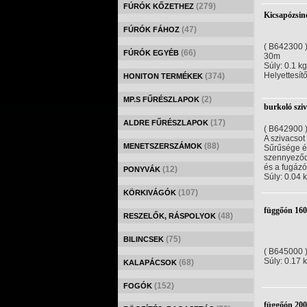
(279)
FÚRÓK KŐZETHEZ
Kicsapózsin
(47)
FÚRÓK FÁHOZ
( B642300 
(66)
FÚRÓK EGYÉB
30m
Súly: 0.1 kg
Helyettesít
(374)
HONITON TERMÉKEK
(2)
MP.S FŰRÉSZLAPOK
burkoló szi
(17)
ALDRE FŰRÉSZLAPOK
( B642900 
A szivacsot
(88)
MENETSZERSZÁMOK
Sűrűsége és
szennyező
és a fugázó
(12)
PONYVÁK
Súly: 0.04 
(107)
KÖRKIVÁGÓK
függőón 160
(48)
RESZELŐK, RÁSPOLYOK
(75)
BILINCSEK
( B645000 
Súly: 0.17 
(68)
KALAPÁCSOK
(152)
FOGÓK
függőón 200