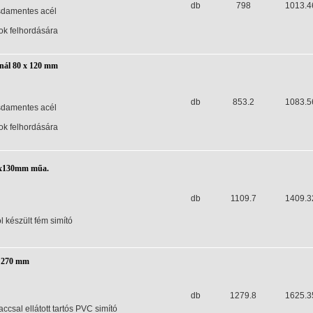
db
798
1013.4
sdamentes acél
ú
ok felhordására
nál 80 x 120 mm
db
853.2
1083.5
sdamentes acél
ú
ok felhordására
70x130mm műa.
db
1109.7
1409.3
 készült fém simító
x 270 mm
db
1279.8
1625.3
ccsal ellátott tartós PVC simító