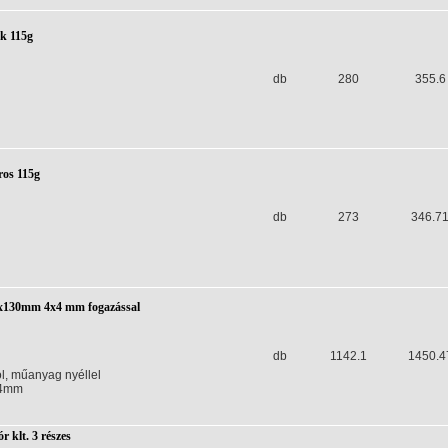
ék 115g
db
280
355.6
ros 115g
db
273
346.7
0x130mm 4x4 mm fogazással
db
1142.1
1450.4
l, műanyag nyéllel
x4mm
r klt. 3 részes