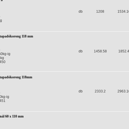
db
1208
1534.1
)
kg
ó tapadókorong 118 mm
)
db
1458.58
1852.
50kg-ig
 kg
450
ó tapadókorong 118mm
db
2333.2
2963.1
)
0kg-ig
451
nál 60 x 110 mm