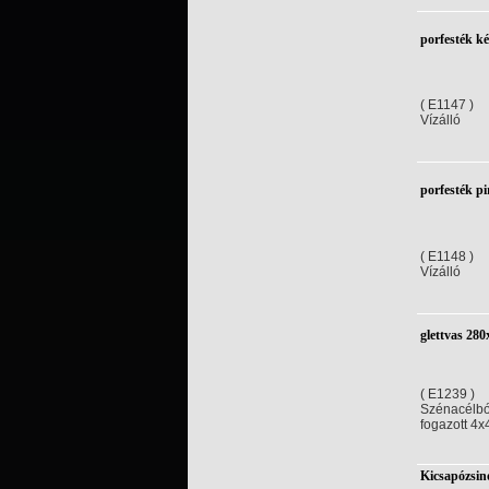
porfesték k
( E1147 )
Vízálló
porfesték pi
( E1148 )
Vízálló
glettvas 28
( E1239 )
Szénacélbó
fogazott 4
Kicsapózsinó