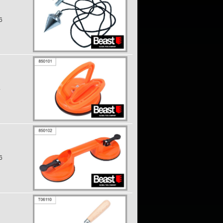
6
4
6