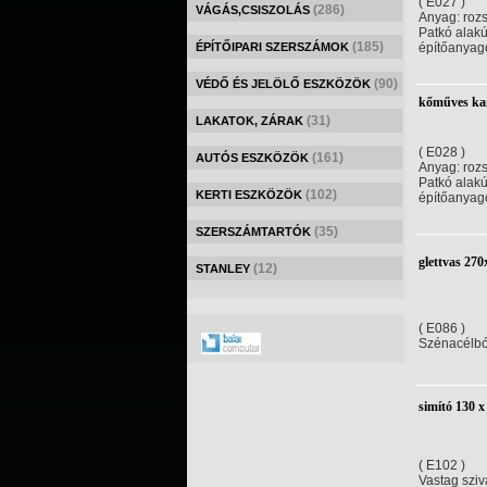
( E027 )
(286)
VÁGÁS,CSISZOLÁS
Anyag: roz
Patkó alak
(185)
ÉPÍTŐIPARI SZERSZÁMOK
építőanyag
(90)
VÉDŐ ÉS JELÖLŐ ESZKÖZÖK
kőműves ka
(31)
LAKATOK, ZÁRAK
( E028 )
(161)
AUTÓS ESZKÖZÖK
Anyag: roz
Patkó alak
(102)
KERTI ESZKÖZÖK
építőanyag
(35)
SZERSZÁMTARTÓK
glettvas 2
(12)
STANLEY
( E086 )
Szénacélból
simító 130 
( E102 )
Vastag sziva