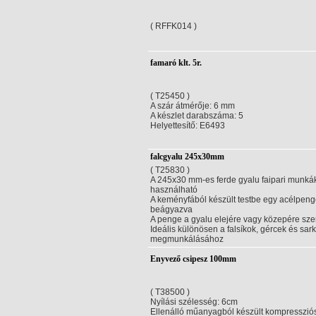
( RFFK014 )
famaró klt. 5r.
( T25450 )
A szár átmérője: 6 mm
A készlet darabszáma: 5
Helyettesítő: E6493
falcgyalu 245x30mm
( T25830 )
A 245x30 mm-es ferde gyalu faipari munká
használható
A keményfából készült testbe egy acélpen
beágyazva
A penge a gyalu elejére vagy közepére sze
Ideális különösen a falsíkok, gércek és sar
megmunkálásához
Enyvező csipesz 100mm
( T38500 )
Nyílási szélesség: 6cm
Ellenálló műanyagból készült kompressziós