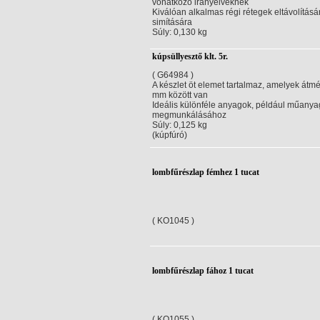
vonatkozó irányelveknek
Kiválóan alkalmas régi rétegek eltávolításár
simítására
Súly: 0,130 kg
kúpsüllyesztő klt. 5r.
( G64984 )
A készlet öt elemet tartalmaz, amelyek átmé
mm között van
Ideális különféle anyagok, például műanya
megmunkálásához
Súly: 0,125 kg
(kúpfúró)
lombfűrészlap fémhez 1 tucat
( KO1045 )
lombfűrészlap fához 1 tucat
( KO1055 )