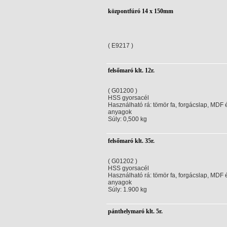
központfúró 14 x 150mm
( E9217 )
felsőmaró klt. 12r.
( G01200 )
HSS gyorsacél
Használható rá: tömör fa, forgácslap, MDF
anyagok
Súly: 0,500 kg
felsőmaró klt. 35r.
( G01202 )
HSS gyorsacél
Használható rá: tömör fa, forgácslap, MDF
anyagok
Súly: 1.900 kg
pánthelymaró klt. 5r.