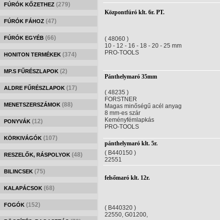
(279)
FÚRÓK KŐZETHEZ
Központfúró klt. 6r. PT.
(47)
FÚRÓK FÁHOZ
(66)
FÚRÓK EGYÉB
( 48060 )
10 - 12 - 16 - 18 - 20 - 25 mm
PRO-TOOLS
(374)
HONITON TERMÉKEK
(2)
MP.S FŰRÉSZLAPOK
Pánthelymaró 35mm
(17)
ALDRE FŰRÉSZLAPOK
( 48235 )
FORSTNER
(88)
MENETSZERSZÁMOK
Magas minőségű acél anyag
8 mm-es szár
Keményfémlapkás
(12)
PONYVÁK
PRO-TOOLS
(107)
KÖRKIVÁGÓK
pánthelymaró klt. 5r.
( B440150 )
(48)
RESZELŐK, RÁSPOLYOK
22551
(75)
BILINCSEK
felsőmaró klt. 12r.
(68)
KALAPÁCSOK
(152)
FOGÓK
( B440320 )
22550, G01200,