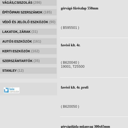
(286)
VÁGÁS,CSISZOLÁS
gérvágó fűrészlap 550mm
(185)
ÉPÍTŐIPARI SZERSZÁMOK
(90)
VÉDŐ ÉS JELÖLŐ ESZKÖZÖK
( B595501 )
(31)
LAKATOK, ZÁRAK
(161)
AUTÓS ESZKÖZÖK
favéső klt. 4r.
(102)
KERTI ESZKÖZÖK
(35)
SZERSZÁMTARTÓK
( B620040 )
19001, T25500
(12)
STANLEY
favéső klt. 4r. profi
( B620050 )
gérvágóláda műanyag 300x65mm