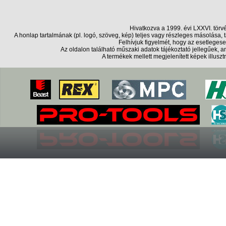
Hivatkozva a 1999. évi LXXVI. törv
A honlap tartalmának (pl. logó, szöveg, kép) teljes vagy részleges másolása
Felhívjuk figyelmét, hogy az esetlegese
Az oldalon található műszaki adatok tájékoztató jellegűek,
A termékek mellett megjelenített képek illusz