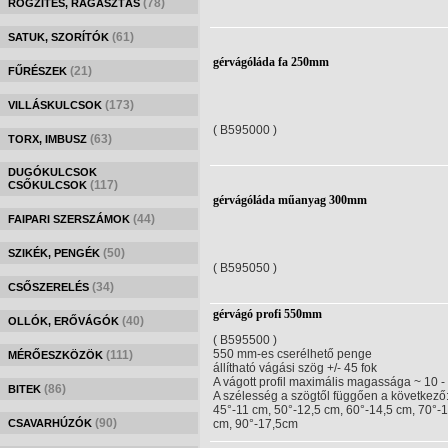
(78)
RÖGZÍTÉS, RAGASZTÁS
(61)
SATUK, SZORÍTÓK
gérvágóláda fa 250mm
(21)
FŰRÉSZEK
(173)
VILLÁSKULCSOK
( B595000 )
(63)
TORX, IMBUSZ
DUGÓKULCSOK
(117)
CSŐKULCSOK
gérvágóláda műanyag 300mm
(44)
FAIPARI SZERSZÁMOK
(50)
SZIKÉK, PENGÉK
( B595050 )
(34)
CSŐSZERELÉS
gérvágó profi 550mm
(40)
OLLÓK, ERŐVÁGÓK
( B595500 )
550 mm-es cserélhető penge
(111)
MÉRŐESZKÖZÖK
állítható vágási szög +/- 45 fok
A vágott profil maximális magassága ~ 10 -
(86)
BITEK
A szélesség a szögtől függően a következő
45°-11 cm, 50°-12,5 cm, 60°-14,5 cm, 70°-
(90)
CSAVARHÚZÓK
cm, 90°-17,5cm