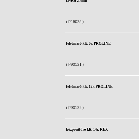
favéső 25mm
( P19025 )
felsőmaró klt. 6r. PROLINE
( P93121 )
felsőmaró klt. 12r. PROLINE
( P93122 )
központfúró klt. 14r. REX