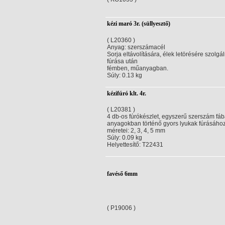
kézi maró 3r. (süllyesztő)
( L20360 )
Anyag: szerszámacél
Sorja eltávolítására, élek letörésére szolgá
fúrása után
fémben, műanyagban.
Súly: 0.13 kg
kézifúró klt. 4r.
( L20381 )
4 db-os fúrókészlet, egyszerű szerszám fá
anyagokban történő gyors lyukak fúrásához
méretei: 2, 3, 4, 5 mm
Súly: 0.09 kg
Helyettesítő: T22431
favéső 6mm
( P19006 )