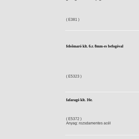
( E381 )
felsőmaró klt. 6.r. 8mm-es befogóval
( E5323 )
fafaragó klt. 16r.
( E5372 )
Anyag: rozsdamentes acél