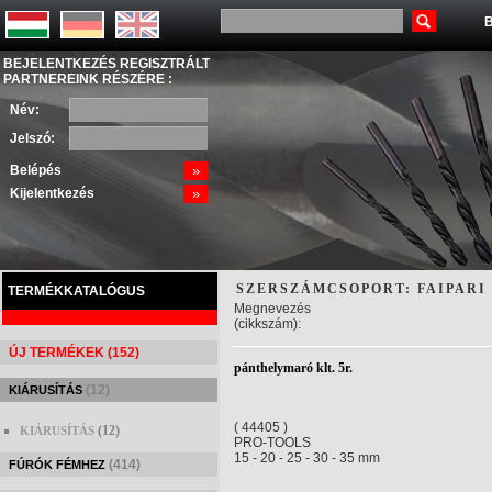
B
BEJELENTKEZÉS REGISZTRÁLT
PARTNEREINK RÉSZÉRE :
Név:
Jelszó:
Belépés
»
Kijelentkezés
»
SZERSZÁMCSOPORT: FAIPARI
TERMÉKKATALÓGUS
Megnevezés
(cikkszám):
ÚJ TERMÉKEK (152)
pánthelymaró klt. 5r.
(12)
KIÁRUSÍTÁS
( 44405 )
(12)
KIÁRUSÍTÁS
PRO-TOOLS
15 - 20 - 25 - 30 - 35 mm
(414)
FÚRÓK FÉMHEZ