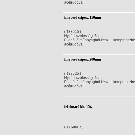
acélrugóval
Enyvező csipesz 150mm
( T38515 )
Nyílási szélesség: 6cm
Ellenálló műanyagból készült kompressziós
acélrugóval
Enyvező csipesz 200mm
( T38525 )
Nyílási szélesség: 6cm
Ellenálló műanyagból készült kompressziós
acélrugóval
felsőmaró klt. 15r.
( TY68007 )