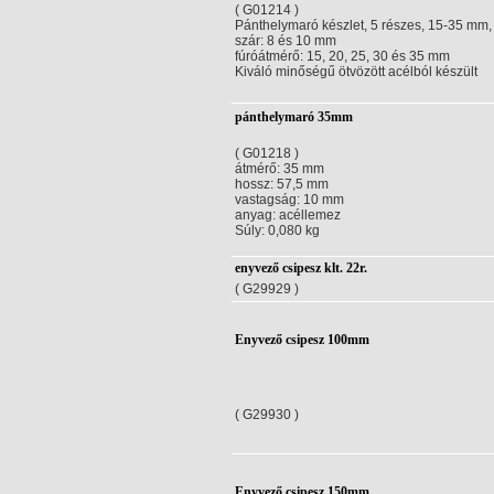
( G01214 )
Pánthelymaró készlet, 5 részes, 15-35 mm
szár: 8 és 10 mm
fúróátmérő: 15, 20, 25, 30 és 35 mm
Kiváló minőségű ötvözött acélból készült
pánthelymaró 35mm
( G01218 )
átmérő: 35 mm
hossz: 57,5 mm
vastagság: 10 mm
anyag: acéllemez
Súly: 0,080 kg
enyvező csipesz klt. 22r.
( G29929 )
Enyvező csipesz 100mm
( G29930 )
Enyvező csipesz 150mm