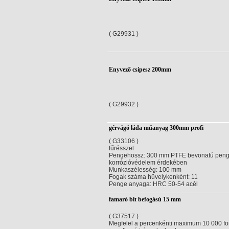
( G29931 )
Enyvező csipesz 200mm
( G29932 )
gérvágó láda műanyag 300mm profi
( G33106 )
fűrésszel
Pengehossz: 300 mm PTFE bevonatú peng
korrózióvédelem érdekében
Munkaszélesség: 100 mm
Fogak száma hüvelykenként: 11
Penge anyaga: HRC 50-54 acél
famaró bit befogású 15 mm
( G37517 )
Megfelel a percenkénti maximum 10 000 fo