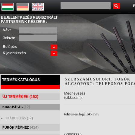
B
BEJELENTKEZÉS REGISZTRÁLT
PARTNEREINK RÉSZÉRE :
Név:
Jelszó:
Belépés
»
Kijelentkezés
»
SZERSZÁMCSOPORT: FOGÓK
TERMÉKKATALÓGUS
ALCSOPORT: TELEFONOS FOG
Megnevezés
ÚJ TERMÉKEK (152)
(cikkszám):
(12)
KIÁRUSÍTÁS
telefonos fogó 145 mm
(12)
KIÁRUSÍTÁS
(414)
FÚRÓK FÉMHEZ
( G00833 )