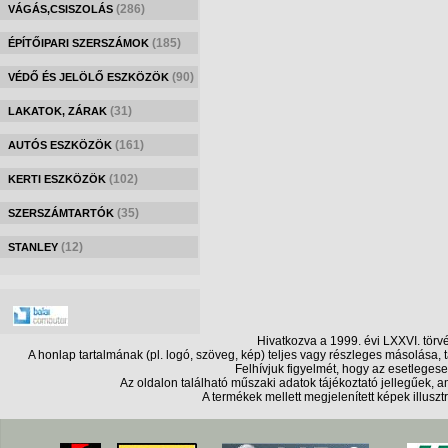
(286)
VÁGÁS,CSISZOLÁS
(185)
ÉPÍTŐIPARI SZERSZÁMOK
(90)
VÉDŐ ÉS JELÖLŐ ESZKÖZÖK
(31)
LAKATOK, ZÁRAK
(161)
AUTÓS ESZKÖZÖK
(102)
KERTI ESZKÖZÖK
(35)
SZERSZÁMTARTÓK
(12)
STANLEY
Hivatkozva a 1999. évi LXXVI. törv
A honlap tartalmának (pl. logó, szöveg, kép) teljes vagy részleges másolása
Felhívjuk figyelmét, hogy az esetlegese
Az oldalon található műszaki adatok tájékoztató jellegűek,
A termékek mellett megjelenített képek illusz