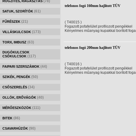
(78)
RÖGZÍTÉS, RAGASZTÁS
telefonos fogó 160mm hajlított TÜV
(61)
SATUK, SZORÍTÓK
(21)
FŰRÉSZEK
( T40015 )
Fogazott pofafelület profilozott pengékkel
Kényelmes műanyag kupakkal borított foga
(173)
VILLÁSKULCSOK
(63)
TORX, IMBUSZ
telefonos fogó 200mm hajlított TÜV
DUGÓKULCSOK
(117)
CSŐKULCSOK
( T40016 )
(44)
FAIPARI SZERSZÁMOK
Fogazott pofafelület profilozott pengékkel
Kényelmes műanyag kupakkal borított foga
(50)
SZIKÉK, PENGÉK
(34)
CSŐSZERELÉS
(40)
OLLÓK, ERŐVÁGÓK
(111)
MÉRŐESZKÖZÖK
(86)
BITEK
(90)
CSAVARHÚZÓK