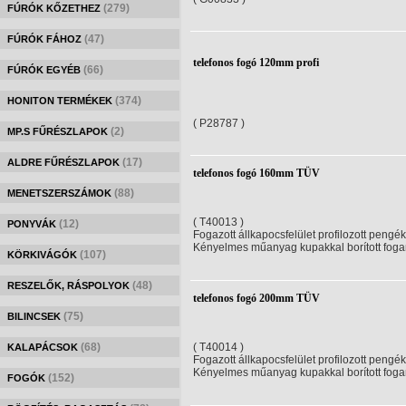
(279)
FÚRÓK KŐZETHEZ
(47)
FÚRÓK FÁHOZ
telefonos fogó 120mm profi
(66)
FÚRÓK EGYÉB
(374)
HONITON TERMÉKEK
( P28787 )
(2)
MP.S FŰRÉSZLAPOK
(17)
ALDRE FŰRÉSZLAPOK
telefonos fogó 160mm TÜV
(88)
MENETSZERSZÁMOK
( T40013 )
(12)
PONYVÁK
Fogazott állkapocsfelület profilozott pengék
Kényelmes műanyag kupakkal borított foga
(107)
KÖRKIVÁGÓK
(48)
RESZELŐK, RÁSPOLYOK
telefonos fogó 200mm TÜV
(75)
BILINCSEK
(68)
( T40014 )
KALAPÁCSOK
Fogazott állkapocsfelület profilozott pengék
Kényelmes műanyag kupakkal borított foga
(152)
FOGÓK