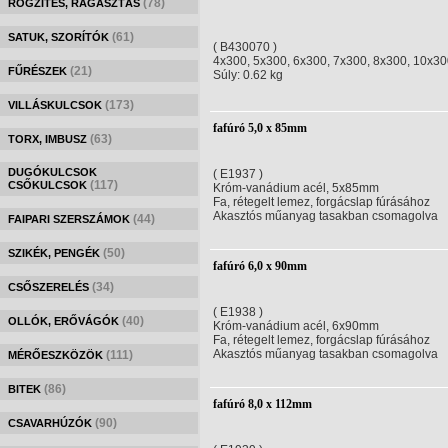
(78)
RÖGZÍTÉS, RAGASZTÁS
(61)
SATUK, SZORÍTÓK
( B430070 )
4x300, 5x300, 6x300, 7x300, 8x300, 10x
(21)
FŰRÉSZEK
Súly: 0.62 kg
(173)
VILLÁSKULCSOK
fafúró 5,0 x 85mm
(63)
TORX, IMBUSZ
DUGÓKULCSOK
( E1937 )
(117)
CSŐKULCSOK
Króm-vanádium acél, 5x85mm
Fa, rétegelt lemez, forgácslap fúrásához
Akasztós műanyag tasakban csomagolva
(44)
FAIPARI SZERSZÁMOK
(50)
SZIKÉK, PENGÉK
fafúró 6,0 x 90mm
(34)
CSŐSZERELÉS
( E1938 )
(40)
OLLÓK, ERŐVÁGÓK
Króm-vanádium acél, 6x90mm
Fa, rétegelt lemez, forgácslap fúrásához
Akasztós műanyag tasakban csomagolva
(111)
MÉRŐESZKÖZÖK
(86)
BITEK
fafúró 8,0 x 112mm
(90)
CSAVARHÚZÓK