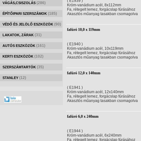
( E1939 )
(286)
VÁGÁS,CSISZOLÁS
Króm-vanádium acél, 8x112mm
Fa, rétegelt lemez, forgácslap fúrásához
(185)
ÉPÍTŐIPARI SZERSZÁMOK
Akasztós műanyag tasakban csomagolva
(90)
VÉDŐ ÉS JELÖLŐ ESZKÖZÖK
fafúró 10,0 x 119mm
(31)
LAKATOK, ZÁRAK
( E1940 )
(161)
AUTÓS ESZKÖZÖK
Króm-vanádium acél, 10x119mm
Fa, rétegelt lemez, forgácslap fúrásához
(102)
KERTI ESZKÖZÖK
Akasztós műanyag tasakban csomagolva
(35)
SZERSZÁMTARTÓK
fafúró 12,0 x 140mm
(12)
STANLEY
( E1941 )
Króm-vanádium acél, 12x140mm
Fa, rétegelt lemez, forgácslap fúrásához
Akasztós műanyag tasakban csomagolva
fafúró 6,0 x 240mm
( E1944 )
Króm-vanádium acél, 6x240mm
Fa, rétegelt lemez, forgácslap fúrásához