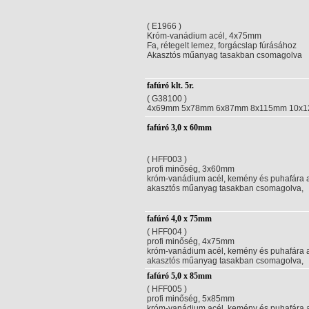
( E1966 )
Króm-vanádium acél, 4x75mm
Fa, rétegelt lemez, forgácslap fúrásához
Akasztós műanyag tasakban csomagolva
fafúró klt. 5r.
( G38100 )
4x69mm 5x78mm 6x87mm 8x115mm 10x
fafúró 3,0 x 60mm
( HFF003 )
profi minőség, 3x60mm
króm-vanádium acél, kemény és puhafára aj
akasztós műanyag tasakban csomagolva,
fafúró 4,0 x 75mm
( HFF004 )
profi minőség, 4x75mm
króm-vanádium acél, kemény és puhafára aj
akasztós műanyag tasakban csomagolva,
fafúró 5,0 x 85mm
( HFF005 )
profi minőség, 5x85mm
króm-vanádium acél, kemény és puhafára aj