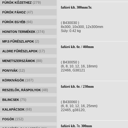
(279)
FÚRÓK KŐZETHEZ
fafúró klt. 300mm/3r.
(47)
FÚRÓK FÁHOZ
(66)
FÚRÓK EGYÉB
( B430030 )
8x300, 10x300, 12x300mm
Súly: 0.42 kg
(374)
HONITON TERMÉKEK
(2)
MP.S FŰRÉSZLAPOK
fafúró klt. 6r. / 460mm
(17)
ALDRE FŰRÉSZLAPOK
(88)
MENETSZERSZÁMOK
( B430050 )
(6, 8, 10, 12, 16, 18mm)
22466, G38121
(12)
PONYVÁK
(107)
KÖRKIVÁGÓK
fafúró klt. 6r. / 230mm
(48)
RESZELŐK, RÁSPOLYOK
(75)
BILINCSEK
( B430060 )
(6, 8, 10, 12, 16, 25mm)
(68)
KALAPÁCSOK
22465, g38120,
(152)
FOGÓK
fafúró klt. 7r. 300mm