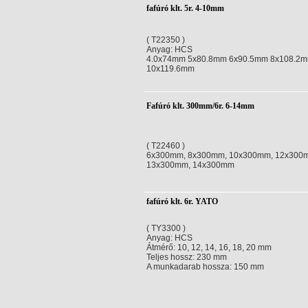
fafúró klt. 5r. 4-10mm
( T22350 )
Anyag: HCS
4.0x74mm 5x80.8mm 6x90.5mm 8x108.2
10x119.6mm
Fafúró klt. 300mm/6r. 6-14mm
( T22460 )
6x300mm, 8x300mm, 10x300mm, 12x300
13x300mm, 14x300mm
fafúró klt. 6r. YATO
( TY3300 )
Anyag: HCS
Átmérő: 10, 12, 14, 16, 18, 20 mm
Teljes hossz: 230 mm
A munkadarab hossza: 150 mm