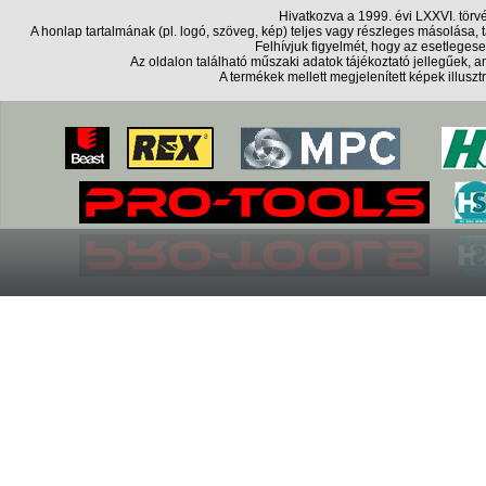
Hivatkozva a 1999. évi LXXVI. törv
A honlap tartalmának (pl. logó, szöveg, kép) teljes vagy részleges másolása
Felhívjuk figyelmét, hogy az esetlegese
Az oldalon található műszaki adatok tájékoztató jellegűek,
A termékek mellett megjelenített képek illusz