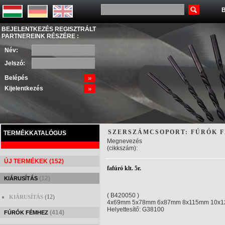
B
BEJELENTKEZÉS REGISZTRÁLT
PARTNEREINK RÉSZÉRE :
Név:
Jelszó:
Belépés
»
Kijelentkezés
»
SZERSZÁMCSOPORT: FÚRÓK 
TERMÉKKATALÓGUS
Megnevezés
(cikkszám):
ÚJ TERMÉKEK (152)
fafúró klt. 5r.
(12)
KIÁRUSÍTÁS
( B420050 )
(12)
KIÁRUSÍTÁS
4x69mm 5x78mm 6x87mm 8x115mm 10x
Helyettesítő: G38100
(414)
FÚRÓK FÉMHEZ