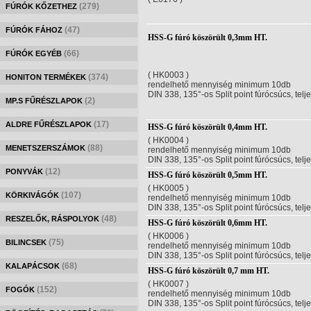
(279)
FÚRÓK KŐZETHEZ
(47)
FÚRÓK FÁHOZ
HSS-G fúró köszörült 0,3mm HT.
(66)
FÚRÓK EGYÉB
( HK0003 )
(374)
HONITON TERMÉKEK
rendelhető mennyiség minimum 10db
DIN 338, 135°-os Split point fúrócsúcs, telj
(2)
MP.S FŰRÉSZLAPOK
(17)
ALDRE FŰRÉSZLAPOK
HSS-G fúró köszörült 0,4mm HT.
( HK0004 )
(88)
MENETSZERSZÁMOK
rendelhető mennyiség minimum 10db
DIN 338, 135°-os Split point fúrócsúcs, telj
(12)
PONYVÁK
HSS-G fúró köszörült 0,5mm HT.
( HK0005 )
(107)
KÖRKIVÁGÓK
rendelhető mennyiség minimum 10db
DIN 338, 135°-os Split point fúrócsúcs, telj
(48)
RESZELŐK, RÁSPOLYOK
HSS-G fúró köszörült 0,6mm HT.
( HK0006 )
(75)
BILINCSEK
rendelhető mennyiség minimum 10db
DIN 338, 135°-os Split point fúrócsúcs, telj
(68)
KALAPÁCSOK
HSS-G fúró köszörült 0,7 mm HT.
( HK0007 )
(152)
FOGÓK
rendelhető mennyiség minimum 10db
DIN 338, 135°-os Split point fúrócsúcs, telj