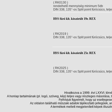
( RK0130 )
rendelhető mennyiség minimum 5db
DIN 338, 135°-os Split point fúrócsúcs, telj
HSS fúró klt. köszörült 19r. REX
( RK2019 )
DIN 338, 135°-os Split point fúrócsúcs, telj
HSS fúró klt. köszörült 25r. REX
( RK2025 )
DIN 338, 135°-os Split point fúrócsúcs, telj
Hivatkozva a 1999. évi LXXVI. törv
A honlap tartalmának (pl. logó, szöveg, kép) teljes vagy részleges másolása
Felhívjuk figyelmét, hogy az esetlegese
Az oldalon található műszaki adatok tájékoztató jellegűek,
A termékek mellett megjelenített képek illusz