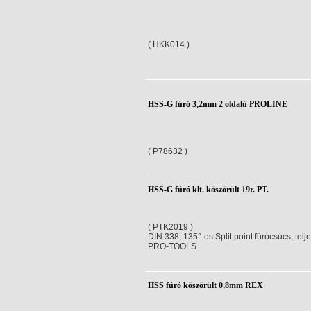
( HKK014 )
HSS-G fúró 3,2mm 2 oldalú PROLINE
( P78632 )
HSS-G fúró klt. köszörült 19r. PT.
( PTK2019 )
DIN 338, 135°-os Split point fúrócsúcs, telj
PRO-TOOLS
HSS fúró köszörült 0,8mm REX