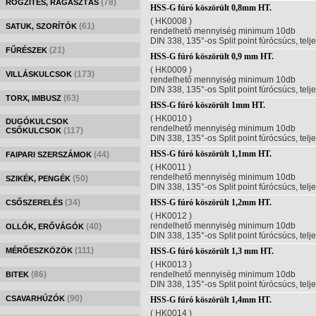
(78)
RÖGZÍTÉS, RAGASZTÁS
HSS-G fúró köszörült 0,8mm HT.
( HK0008 )
(61)
SATUK, SZORÍTÓK
rendelhető mennyiség minimum 10db
DIN 338, 135°-os Split point fúrócsúcs, telj
(21)
FŰRÉSZEK
HSS-G fúró köszörült 0,9 mm HT.
( HK0009 )
(173)
VILLÁSKULCSOK
rendelhető mennyiség minimum 10db
DIN 338, 135°-os Split point fúrócsúcs, telj
(63)
TORX, IMBUSZ
HSS-G fúró köszörült 1mm HT.
( HK0010 )
DUGÓKULCSOK
rendelhető mennyiség minimum 10db
(117)
CSŐKULCSOK
DIN 338, 135°-os Split point fúrócsúcs, telj
HSS-G fúró köszörült 1,1mm HT.
(44)
FAIPARI SZERSZÁMOK
( HK0011 )
rendelhető mennyiség minimum 10db
(50)
SZIKÉK, PENGÉK
DIN 338, 135°-os Split point fúrócsúcs, telj
(34)
HSS-G fúró köszörült 1,2mm HT.
CSŐSZERELÉS
( HK0012 )
rendelhető mennyiség minimum 10db
(40)
OLLÓK, ERŐVÁGÓK
DIN 338, 135°-os Split point fúrócsúcs, telj
(111)
MÉRŐESZKÖZÖK
HSS-G fúró köszörült 1,3 mm HT.
( HK0013 )
(86)
rendelhető mennyiség minimum 10db
BITEK
DIN 338, 135°-os Split point fúrócsúcs, telj
(90)
CSAVARHÚZÓK
HSS-G fúró köszörült 1,4mm HT.
( HK0014 )