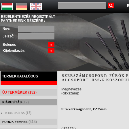
B
BEJELENTKEZÉS REGISZTRÁLT
PARTNEREINK RÉSZÉRE :
Név:
Jelszó:
Belépés
»
Kijelentkezés
»
SZERSZÁMCSOPORT: FÚRÓK 
TERMÉKKATALÓGUS
ALCSOPORT: HSS-G KÖSZÖRÜ
Megnevezés
ÚJ TERMÉKEK (152)
(cikkszám):
(12)
KIÁRUSÍTÁS
fúró körkivágóhoz 6,35*75mm
(12)
KIÁRUSÍTÁS
(414)
FÚRÓK FÉMHEZ
( E6176 )