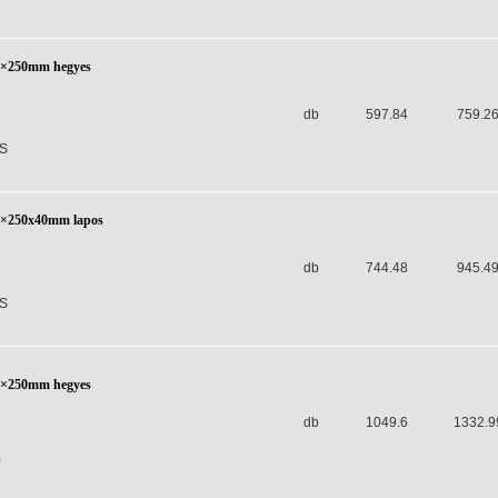
4×250mm hegyes
db
597.84
759.2
S
4×250x40mm lapos
db
744.48
945.4
S
4×250mm hegyes
db
1049.6
1332.9
)