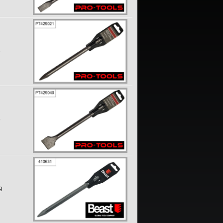
6
9
9