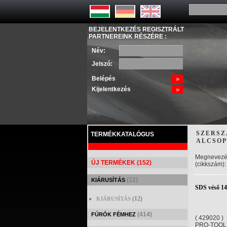
BEJELENTKEZÉS REGISZTRÁLT
PARTNEREINK RÉSZÉRE :
Név:
Jelszó:
Belépés
»
Kijelentkezés
»
SZERSZ
TERMÉKKATALÓGUS
ALCSOP
Megnevezé
ÚJ TERMÉKEK (152)
(cikkszám):
(12)
KIÁRUSÍTÁS
SDS véső 1
(12)
KIÁRUSÍTÁS
(414)
FÚRÓK FÉMHEZ
( 429020 )
PRO-TOOL