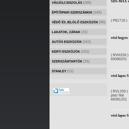
SDS-MAX v
(286)
VÁGÁS,CSISZOLÁS
(185)
ÉPÍTŐIPARI SZERSZÁMOK
( P81716 )
(90)
VÉDŐ ÉS JELÖLŐ ESZKÖZÖK
(31)
LAKATOK, ZÁRAK
véső hegye
(161)
AUTÓS ESZKÖZÖK
(102)
KERTI ESZKÖZÖK
( RVH250 )
69390251
(35)
SZERSZÁMTARTÓK
(12)
STANLEY
véső lapos
( RVL250 )
plat / flat
69391251
véső lapos 