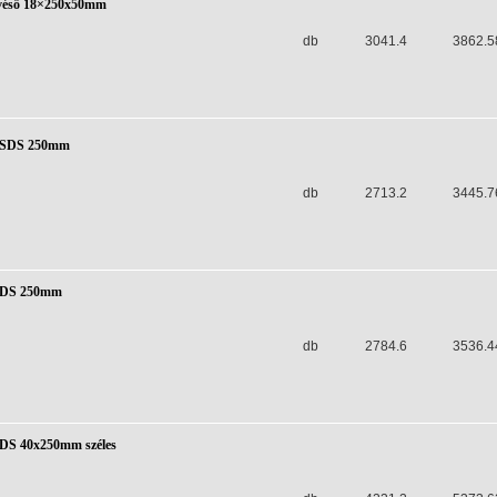
éső 18×250x50mm
db
3041.4
3862.5
s SDS 250mm
db
2713.2
3445.7
 SDS 250mm
db
2784.6
3536.4
SDS 40x250mm széles