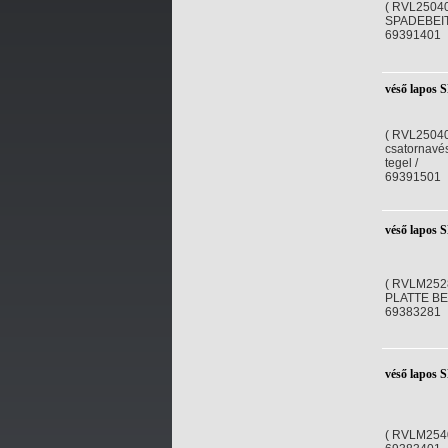
( RVL25040
SPADEBEIT
69391401
véső lapos 
( RVL2504
csatornavé
tegel /
69391501
véső lapos
( RVLM252
PLATTE BEIT
69383281
véső lapos
( RVLM254