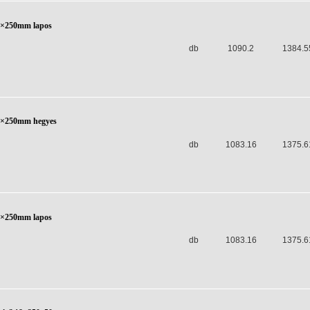
0×250mm lapos
db
1090.2
1384.5
6×250mm hegyes
db
1083.16
1375.6
6×250mm lapos
db
1083.16
1375.6