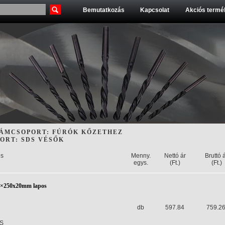
Bemutatkozás
Kapcsolat
Akciós termék
ÁMCSOPORT: FÚRÓK KŐZETHEZ
ORT: SDS VÉSŐK
s
Menny.
Nettó ár
Bruttó 
egys.
(Ft.)
(Ft.)
4×250x20mm lapos
db
597.84
759.2
S