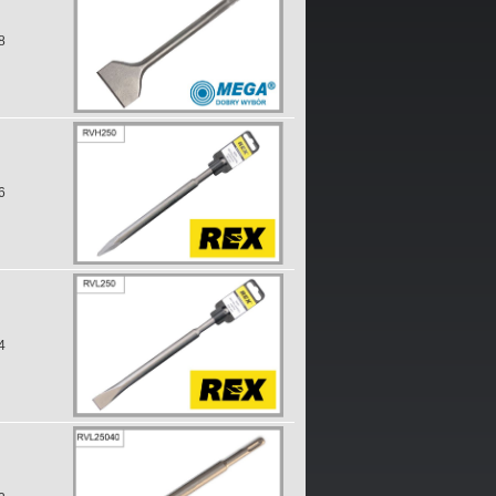
8
6
4