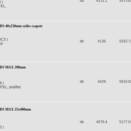
db
4231.2
5373.6
 )
EL,
SDS 40x250mm széles csapott
0CS )
db
4136
5252.7
ső
 SDS MAX 280mm
db
4429
5624.8
8 )
EL, plat/flat
 SDS MAX 25x400mm
db
4076.4
5177.0
0 )