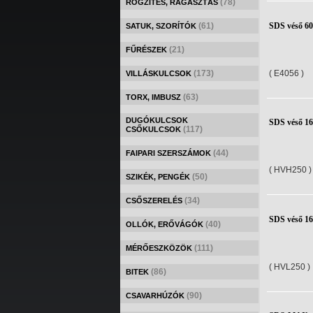
(78)
RÖGZÍTÉS, RAGASZTÁS
(61)
SDS véső 6
SATUK, SZORÍTÓK
(21)
FŰRÉSZEK
(173)
( E4056 )
VILLÁSKULCSOK
(63)
TORX, IMBUSZ
DUGÓKULCSOK
SDS véső 1
(117)
CSŐKULCSOK
(44)
FAIPARI SZERSZÁMOK
( HVH250 )
(50)
SZIKÉK, PENGÉK
(34)
CSŐSZERELÉS
SDS véső 1
(40)
OLLÓK, ERŐVÁGÓK
(111)
MÉRŐESZKÖZÖK
( HVL250 )
(86)
BITEK
(90)
CSAVARHÚZÓK