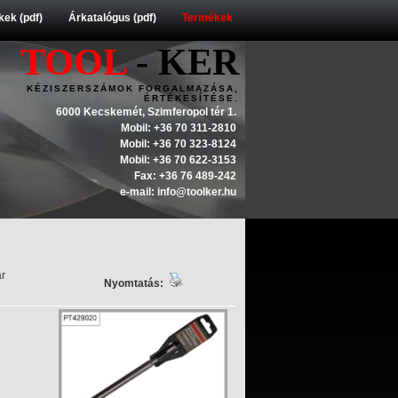
ek (pdf)
Árkatalógus (pdf)
Termékek
TOOL
- KER
KÉZISZERSZÁMOK FORGALMAZÁSA,
ÉRTÉKESÍTÉSE.
6000 Kecskemét, Szimferopol tér 1.
Mobil: +36 70 311-2810
Mobil: +36 70 323-8124
Mobil: +36 70 622-3153
Fax: +36 76 489-242
e-mail: info@toolker.hu
ár
Nyomtatás:
6