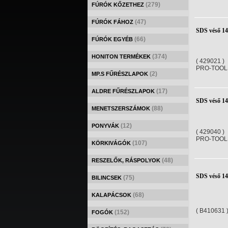
(279)
FÚRÓK KŐZETHEZ
(47)
FÚRÓK FÁHOZ
SDS véső 1
(66)
FÚRÓK EGYÉB
(374)
HONITON TERMÉKEK
( 429021 )
PRO-TOOL
(2)
MP.S FŰRÉSZLAPOK
(17)
ALDRE FŰRÉSZLAPOK
SDS véső 1
(88)
MENETSZERSZÁMOK
(12)
PONYVÁK
( 429040 )
PRO-TOOL
(107)
KÖRKIVÁGÓK
(48)
RESZELŐK, RÁSPOLYOK
SDS véső 1
(75)
BILINCSEK
(68)
KALAPÁCSOK
( B410631 
(152)
FOGÓK