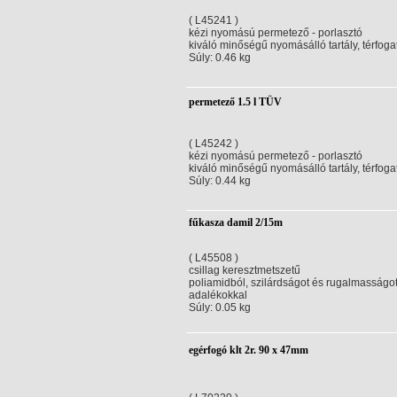
( L45241 )
kézi nyomású permetező - porlasztó
kiváló minőségű nyomásálló tartály, térfogat
Súly: 0.46 kg
permetező 1.5 l TÜV
( L45242 )
kézi nyomású permetező - porlasztó
kiváló minőségű nyomásálló tartály, térfogat
Súly: 0.44 kg
fűkasza damil 2/15m
( L45508 )
csillag keresztmetszetű
poliamidból, szilárdságot és rugalmasságot 
adalékokkal
Súly: 0.05 kg
egérfogó klt 2r. 90 x 47mm