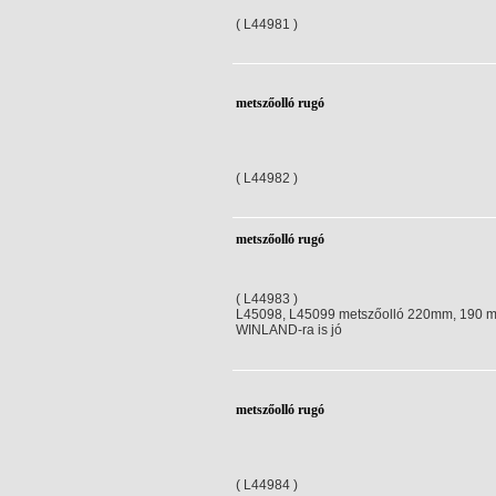
( L44981 )
metszőolló rugó
( L44982 )
metszőolló rugó
( L44983 )
L45098, L45099 metszőolló 220mm, 190 m
WINLAND-ra is jó
metszőolló rugó
( L44984 )