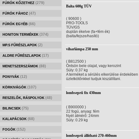
(279)
FÚRÓK KŐZETHEZ
Balta 600g TÜV
(47)
FÚRÓK FÁHOZ
( 90600 )
PRO-TOOLS
(66)
FÚRÓK EGYÉB
TÜV/GS
duplán ékelve (fa+fém ék)
(374)
HONITON TERMÉKEK
(balta/fejsze/hasító)
(2)
MP.S FŰRÉSZLAPOK
viharlámpa 250 mm
(17)
ALDRE FŰRÉSZLAPOK
( B812500 )
Öntsön bele olajat, vagy kerozint
(88)
MENETSZERSZÁMOK
Súly: 0.37 kg
A terméket a sérülés elkerülése érdekében
(12)
PONYVÁK
üzletkötőnkkel tudjuk kiszállítani.
(107)
KÖRKIVÁGÓK
lombseprű fix 430mm
(48)
RESZELŐK, RÁSPOLYOK
( B900000 )
(75)
BILINCSEK
22 fogú, anyag: fém
Nyél átmérő: 24mm
(68)
KALAPÁCSOK
Súly: 0.29 kg
(152)
FOGÓK
lombseprű állítható 270-460mm