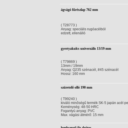
ágvágó fűrészlap 762 mm
( T28773 )
Anyag: speciális rugóacélból
edzett, ellenálló
gyertyakulcs univerzális 13/19 mm
( T79869 )
13mm / 19mm
Anyag: Q235 szénacél, #45 szénacél
Hossz: 160 mm
szüretelő olló 190 mm
( T99240 )
kiváló minőségű termék SK-5 japán acél p
Keménység: 48-50 HRC
Fogantyú anyag: PVC
Max. vágási átmérő: 15 mm
lombseprű fix drótos