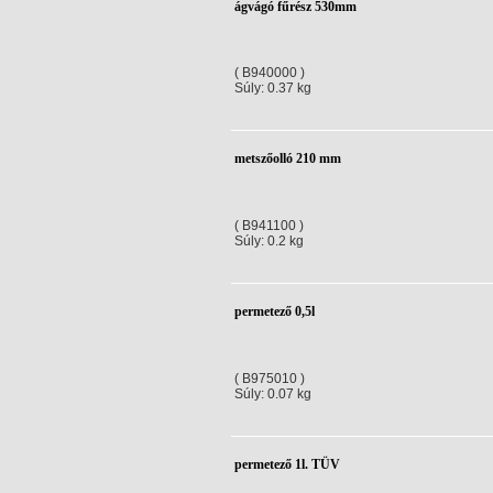
ágvágó fűrész 530mm
( B940000 )
Súly: 0.37 kg
metszőolló 210 mm
( B941100 )
Súly: 0.2 kg
permetező 0,5l
( B975010 )
Súly: 0.07 kg
permetező 1l. TÜV