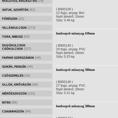
(78)
RÖGZÍTÉS, RAGASZTÁS
( B900100 )
(61)
SATUK, SZORÍTÓK
22 fogú, anyag: fém
Nyél átmérő: 24mm
(21)
FŰRÉSZEK
Súly: 0.46 kg
(173)
VILLÁSKULCSOK
lombseprű műanyag 430mm
(63)
TORX, IMBUSZ
DUGÓKULCSOK
( B900145 )
(117)
CSŐKULCSOK
20 fogú, anyag: PVC
Nyél átmérő: 28mm
Súly: 0.25 kg
(44)
FAIPARI SZERSZÁMOK
(50)
SZIKÉK, PENGÉK
lombseprű műanyag 580mm
(34)
CSŐSZERELÉS
( B900146 )
(40)
OLLÓK, ERŐVÁGÓK
27 fogú, anyag: PVC
Nyél átmérő: 28mm
Súly: 0.31 kg
(111)
MÉRŐESZKÖZÖK
(86)
BITEK
lombseprű műanyag 580mm
(90)
CSAVARHÚZÓK