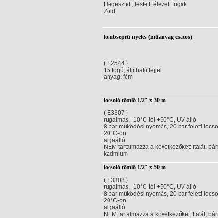
Hegesztett, festett, élezett fogak
Zöld
lombseprű nyeles (műanyag csatos)
( E2544 )
15 fogú, állítható fejjel
anyag: fém
locsoló tömlő 1/2" x 30 m
( E3307 )
rugalmas, -10°C-tól +50°C, UV álló
8 bar működési nyomás, 20 bar feletti locs
20°C-on
algaálló
NEM tartalmazza a következőket: ftalát, bár
kadmium
locsoló tömlő 1/2" x 50 m
( E3308 )
rugalmas, -10°C-tól +50°C, UV álló
8 bar működési nyomás, 20 bar feletti locs
20°C-on
algaálló
NEM tartalmazza a következőket: ftalát, bár