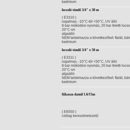
kadmium
locsoló tömlő 3/4" x 30 m
( E3310 )
rugalmas, -10°C-tól +50°C, UV álló
8 bar működési nyomás, 20 bar feletti locs
20°C-on
algaálló
NEM tartalmazza a következőket: ftalát, bár
kadmium
locsoló tömlő 3/4" x 50 m
( E3311 )
rugalmas, -10°C-tól +50°C, UV álló
8 bar működési nyomás, 20 bar feletti locs
20°C-on
algaálló
NEM tartalmazza a következőket: ftalát, bár
kadmium
fűkasza damil 1.6/15m
( E6550 )
csillag keresztmetszetű