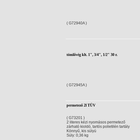
( G72940A )
tömlővég klt. 1", 3/4", 1/2" 30 r.
( G72945A )
permetező 2l TÜV
( G73201 )
2 literes kézi nyomásos permetező
zárható kioldó, tartós polietilén tartály
Könnyű, kis súlyú
Súly: 0,36 kg