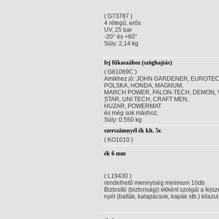
( G73787 )
4 rétegű, erős
UV, 25 bar
-20° és +60°
Súly: 2,14 kg
fej fűkaszához (szöghajtás)
( G81069C )
Amikhez jó: JOHN GARDENER, EUROTEC
POLSKA, HONDA, MAGNUM,
MARCH POWER, FALON-TECH, DEMON, 
STAR, UNI TECH, CRAFT MEN,
HUZAR, POWERMAT
és még sok máshoz.
Súly: 0.550 kg
szerszámnyél ék klt. 5r.
( KO1010 )
ék 6 mm
( L19430 )
rendelhető mennyiség minimum 10db
Biztosító (biztonsági) ékként szolgál a fejsz
nyél (balták, kalapácsok, kapák stb.) kilazul