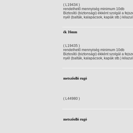
( L19434 )
rendelhető mennyiség minimum 10db
Biztosító (biztonsági) ékként szolgál a fejsz
nyél (balták, kalapácsok, kapák stb.) kilazul
ék 16mm
( L19435 )
rendelhető mennyiség minimum 10db
Biztosító (biztonsági) ékként szolgál a fejsz
nyél (balták, kalapácsok, kapák stb.) kilazul
metszőolló rugó
( L44980 )
metszőolló rugó