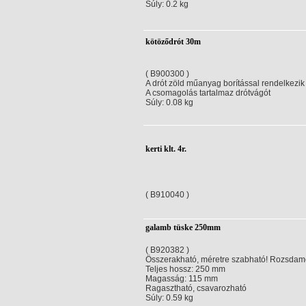
Súly: 0.2 kg
kötöződrót 30m
( B900300 )
A drót zöld műanyag borítással rendelkezik
A csomagolás tartalmaz drótvágót
Súly: 0.08 kg
kerti klt. 4r.
( B910040 )
galamb tüske 250mm
( B920382 )
Összerakható, méretre szabható! Rozsdam
Teljes hossz: 250 mm
Magasság: 115 mm
Ragasztható, csavarozható
Súly: 0.59 kg