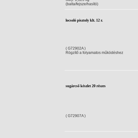
(balta/fejsze/hasító)
locsoló pisztoly klt. 12 r.
( G72902A )
Rögzítő a folyamatos működéshez
sugárcső készlet 20 részes
( G72907A )