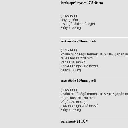
lombseprű nyeles 17,5-60 cm
( L45050 )
anyag: fém
15 fogú, állítható fejjel
Súly: 0.83 kg
metszőolló 220mm profi
( L45098 )
kiváló minőségű termék HCS SK-5 japán a
teljes hossz 220 mm
vágás 20 mm-ig
L44983 rugó való hozzá
Súly: 0.32 kg
metszőolló 190mm profi
( L45099 )
kiváló minőségű termék HCS SK-5 japán a
teljes hossza 190 mm
vágás 20 mm-ig
L44983 rugó való hozzá
Súly: 0.25 kg
permetező 2 l TÜV