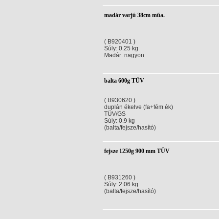
madár varjú 38cm műa.
( B920401 )
Súly: 0.25 kg
Madár: nagyon
balta 600g TÜV
( B930620 )
duplán ékelve (fa+fém ék)
TÜV/GS
Súly: 0.9 kg
(balta/fejsze/hasító)
fejsze 1250g 900 mm TÜV
( B931260 )
Súly: 2.06 kg
(balta/fejsze/hasító)