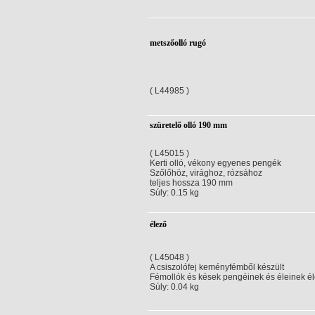
metszőolló rugó
( L44985 )
szüretelő olló 190 mm
( L45015 )
Kerti olló, vékony egyenes pengék
Szőlőhöz, virághoz, rózsához
teljes hossza 190 mm
Súly: 0.15 kg
élező
( L45048 )
A csiszolófej keményfémből készült
Fémollók és kések pengéinek és éleinek é
Súly: 0.04 kg