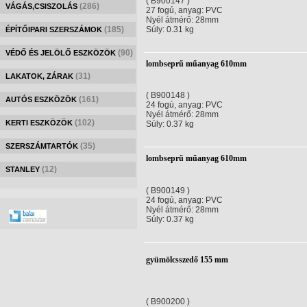
( B900147 )
(286)
VÁGÁS,CSISZOLÁS
27 fogú, anyag: PVC
Nyél átmérő: 28mm
(185)
Súly: 0.31 kg
ÉPÍTŐIPARI SZERSZÁMOK
(90)
VÉDŐ ÉS JELÖLŐ ESZKÖZÖK
lombseprű műanyag 610mm
(31)
LAKATOK, ZÁRAK
( B900148 )
(161)
AUTÓS ESZKÖZÖK
24 fogú, anyag: PVC
Nyél átmérő: 28mm
(102)
KERTI ESZKÖZÖK
Súly: 0.37 kg
(35)
SZERSZÁMTARTÓK
lombseprű műanyag 610mm
(12)
STANLEY
( B900149 )
24 fogú, anyag: PVC
Nyél átmérő: 28mm
Súly: 0.37 kg
gyümölcsszedő 155 mm
( B900200 )