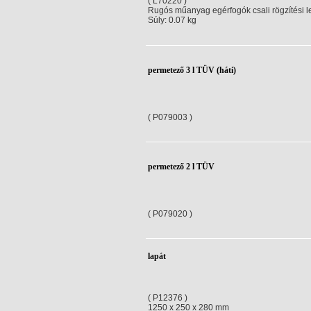
( L70220 )
Rugós műanyag egérfogók csali rögzítési 
Súly: 0.07 kg
permetező 3 l TÜV (háti)
( P079003 )
permetező 2 l TÜV
( P079020 )
lapát
( P12376 )
1250 x 250 x 280 mm