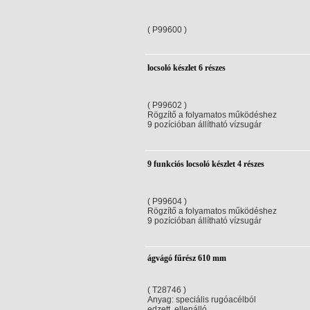
( P99600 )
locsoló készlet 6 részes
( P99602 )
Rögzítő a folyamatos működéshez
9 pozícióban állítható vízsugár
9 funkciós locsoló készlet 4 részes
( P99604 )
Rögzítő a folyamatos működéshez
9 pozícióban állítható vízsugár
ágvágó fűrész 610 mm
( T28746 )
Anyag: speciális rugóacélból
edzett, ellenálló