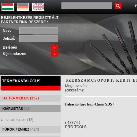
B
BEJELENTKEZÉS REGISZTRÁLT
PARTNEREINK RÉSZÉRE :
Név:
Jelszó:
Belépés
»
Kijelentkezés
»
SZERSZÁMCSOPORT: KERTI 
TERMÉKKATALÓGUS
Megnevezés
(cikkszám):
ÚJ TERMÉKEK (152)
Fahasító fúró kúp 42mm SDS+
(12)
KIÁRUSÍTÁS
(12)
KIÁRUSÍTÁS
( 48374 )
PRO-TOOLS
(414)
FÚRÓK FÉMHEZ