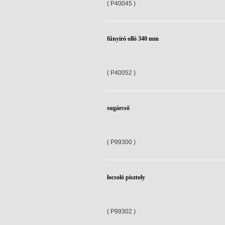
( P40045 )
fűnyíró olló 340 mm
( P40052 )
sugárcső
( P99300 )
locsoló pisztoly
( P99302 )