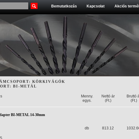
Bemutatkozás
Kapcsolat
Akciós termék
ÁMCSOPORT: KÖRKIVÁGÓK
ORT: BI-METÁL
s
Menny.
Nettó ár
Bruttó 
egys.
(Ft.)
(Ft.)
adapter BI-METAL 14-30mm
db
813.12
1032.6
S