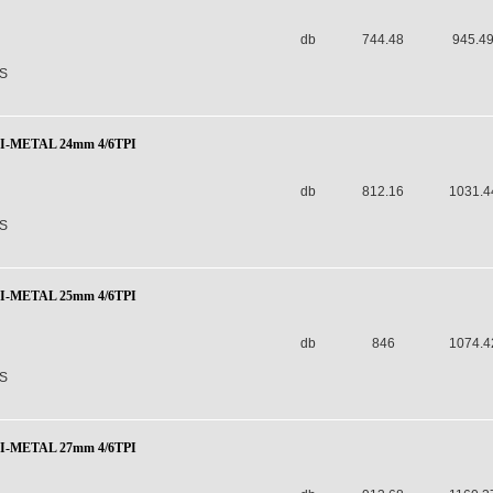
db
744.48
945.4
S
BI-METAL 24mm 4/6TPI
db
812.16
1031.4
S
BI-METAL 25mm 4/6TPI
db
846
1074.4
S
BI-METAL 27mm 4/6TPI