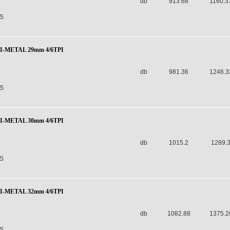
db
913.68
1160.3
S
BI-METAL 29mm 4/6TPI
db
981.36
1246.3
S
BI-METAL 30mm 4/6TPI
db
1015.2
1289.
S
BI-METAL 32mm 4/6TPI
db
1082.88
1375.2
S