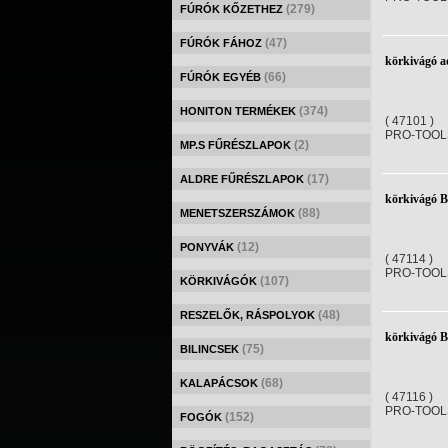
(279)
FÚRÓK KŐZETHEZ
(47)
FÚRÓK FÁHOZ
körkivágó 
(66)
FÚRÓK EGYÉB
(374)
HONITON TERMÉKEK
( 47101 )
PRO-TOOL
(2)
MP.S FŰRÉSZLAPOK
(17)
ALDRE FŰRÉSZLAPOK
körkivágó 
(88)
MENETSZERSZÁMOK
(12)
PONYVÁK
( 47114 )
PRO-TOOL
(107)
KÖRKIVÁGÓK
(48)
RESZELŐK, RÁSPOLYOK
körkivágó 
(75)
BILINCSEK
(68)
KALAPÁCSOK
( 47116 )
PRO-TOOL
(152)
FOGÓK