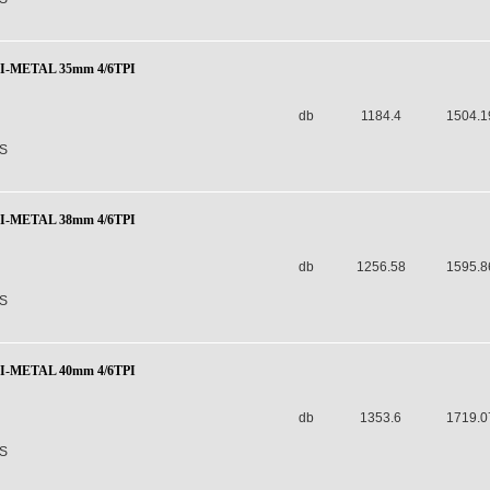
BI-METAL 35mm 4/6TPI
db
1184.4
1504.1
S
BI-METAL 38mm 4/6TPI
db
1256.58
1595.8
S
BI-METAL 40mm 4/6TPI
db
1353.6
1719.0
S