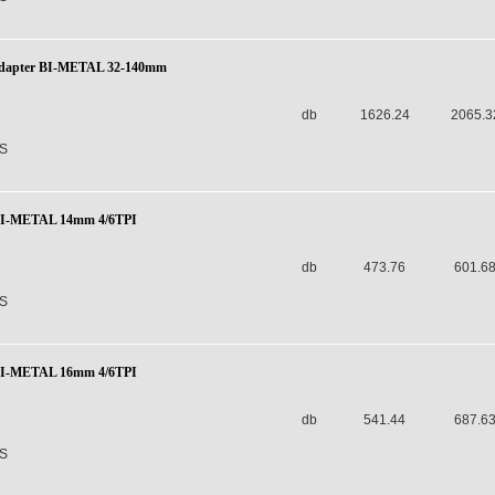
adapter BI-METAL 32-140mm
db
1626.24
2065.3
S
BI-METAL 14mm 4/6TPI
db
473.76
601.6
S
BI-METAL 16mm 4/6TPI
db
541.44
687.6
S