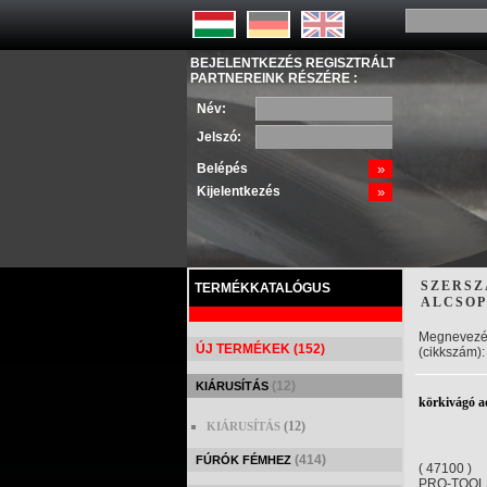
BEJELENTKEZÉS REGISZTRÁLT
PARTNEREINK RÉSZÉRE :
Név:
Jelszó:
Belépés
»
Kijelentkezés
»
SZERSZ
TERMÉKKATALÓGUS
ALCSOP
Megnevezé
ÚJ TERMÉKEK (152)
(cikkszám):
(12)
KIÁRUSÍTÁS
körkivágó 
(12)
KIÁRUSÍTÁS
(414)
FÚRÓK FÉMHEZ
( 47100 )
PRO-TOOL