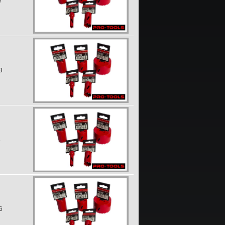
7
3
3
6