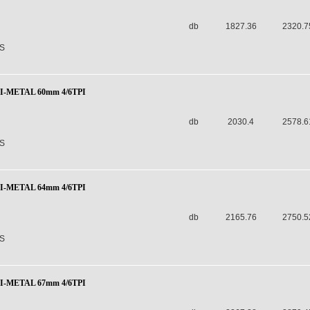
db
1827.36
2320.7
S
BI-METAL 60mm 4/6TPI
db
2030.4
2578.6
S
BI-METAL 64mm 4/6TPI
db
2165.76
2750.5
S
BI-METAL 67mm 4/6TPI