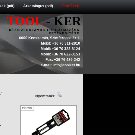
ek (pdf)
Árkatalógus (pdf)
Termékek
TOOL
- KER
KÉZISZERSZÁMOK FORGALMAZÁSA,
ÉRTÉKESÍTÉSE.
6000 Kecskemét, Szimferopol tér 1.
Mobil: +36 70 311-2810
Mobil: +36 70 323-8124
Mobil: +36 70 622-3153
Fax: +36 76 489-242
e-mail: info@toolker.hu
ár
Nyomtatás:
6