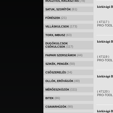
(78)
RÖGZÍTÉS, RAGASZTÁS
körkivágó 
(61)
SATUK, SZORÍTÓK
(21)
FŰRÉSZEK
( 47117 )
PRO-TOOL
(173)
VILLÁSKULCSOK
(63)
TORX, IMBUSZ
körkivágó 
DUGÓKULCSOK
(117)
CSŐKULCSOK
(44)
FAIPARI SZERSZÁMOK
( 47119 )
PRO-TOOL
(50)
SZIKÉK, PENGÉK
(34)
CSŐSZERELÉS
körkivágó 
(40)
OLLÓK, ERŐVÁGÓK
(111)
MÉRŐESZKÖZÖK
( 47120 )
PRO-TOOL
(86)
BITEK
(90)
CSAVARHÚZÓK
körkivágó 