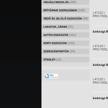
(286)
VÁGÁS,CSISZOLÁS
(185)
ÉPÍTŐIPARI SZERSZÁMOK
( 47122 )
PRO-TOOL
(90)
VÉDŐ ÉS JELÖLŐ ESZKÖZÖK
(31)
LAKATOK, ZÁRAK
körkivágó 
(161)
AUTÓS ESZKÖZÖK
(102)
KERTI ESZKÖZÖK
( 47124 )
PRO-TOOL
(35)
SZERSZÁMTARTÓK
(12)
STANLEY
körkivágó 
( 47125 )
PRO-TOOL
körkivágó 