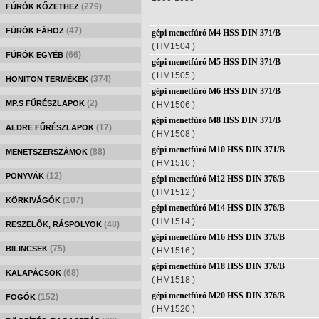
(279)
FÚRÓK KŐZETHEZ
(47)
FÚRÓK FÁHOZ
gépi menetfúró M4 HSS DIN 371/B
( HM1504 )
(66)
FÚRÓK EGYÉB
gépi menetfúró M5 HSS DIN 371/B
( HM1505 )
(374)
HONITON TERMÉKEK
gépi menetfúró M6 HSS DIN 371/B
(2)
MP.S FŰRÉSZLAPOK
( HM1506 )
gépi menetfúró M8 HSS DIN 371/B
(17)
ALDRE FŰRÉSZLAPOK
( HM1508 )
gépi menetfúró M10 HSS DIN 371/B
(88)
MENETSZERSZÁMOK
( HM1510 )
(12)
PONYVÁK
gépi menetfúró M12 HSS DIN 376/B
( HM1512 )
(107)
KÖRKIVÁGÓK
gépi menetfúró M14 HSS DIN 376/B
( HM1514 )
(48)
RESZELŐK, RÁSPOLYOK
gépi menetfúró M16 HSS DIN 376/B
(75)
BILINCSEK
( HM1516 )
gépi menetfúró M18 HSS DIN 376/B
(68)
KALAPÁCSOK
( HM1518 )
gépi menetfúró M20 HSS DIN 376/B
(152)
FOGÓK
( HM1520 )