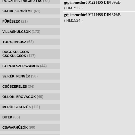
(78)
RÖGZÍTÉS, RAGASZTÁS
gépi menetfúró M22 HSS DIN 376/B
( HM1522 )
(61)
SATUK, SZORÍTÓK
gépi menetfúró M24 HSS DIN 376/B
( HM1524 )
(21)
FŰRÉSZEK
(173)
VILLÁSKULCSOK
(63)
TORX, IMBUSZ
DUGÓKULCSOK
(117)
CSŐKULCSOK
(44)
FAIPARI SZERSZÁMOK
(50)
SZIKÉK, PENGÉK
(34)
CSŐSZERELÉS
(40)
OLLÓK, ERŐVÁGÓK
(111)
MÉRŐESZKÖZÖK
(86)
BITEK
(90)
CSAVARHÚZÓK