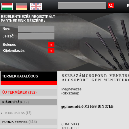
B
BEJELENTKEZÉS REGISZTRÁLT
PARTNEREINK RÉSZÉRE :
Név:
Jelszó:
Belépés
»
Kijelentkezés
»
SZERSZÁMCSOPORT: MENETS
TERMÉKKATALÓGUS
ALCSOPORT: GÉPI MENETFÚ
Megnevezés
ÚJ TERMÉKEK (152)
(cikkszám):
(12)
KIÁRUSÍTÁS
gépi menetfúró M3 HSS DIN 371/B
(12)
KIÁRUSÍTÁS
(414)
FÚRÓK FÉMHEZ
( HM1503 )
1300-1030