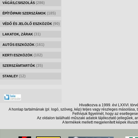
(286)
VÁGÁS,CSISZOLÁS
(185)
ÉPÍTŐIPARI SZERSZÁMOK
(90)
VÉDŐ ÉS JELÖLŐ ESZKÖZÖK
(31)
LAKATOK, ZÁRAK
(161)
AUTÓS ESZKÖZÖK
(102)
KERTI ESZKÖZÖK
(35)
SZERSZÁMTARTÓK
(12)
STANLEY
Hivatkozva a 1999. évi LXXVI. törv
A honlap tartalmának (pl. logó, szöveg, kép) teljes vagy részleges másolása
Felhívjuk figyelmét, hogy az esetlegese
Az oldalon található műszaki adatok tájékoztató jellegűek,
A termékek mellett megjelenített képek illusz