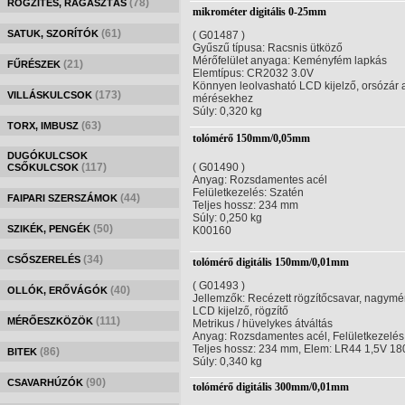
(78)
RÖGZÍTÉS, RAGASZTÁS
mikrométer digitális 0-25mm
(61)
SATUK, SZORÍTÓK
( G01487 )
Gyűszű típusa: Racsnis ütköző
Mérőfelület anyaga: Keményfém lapkás
(21)
FŰRÉSZEK
Elemtípus: CR2032 3.0V
Könnyen leolvasható LCD kijelző, orsózár a
(173)
VILLÁSKULCSOK
mérésekhez
Súly: 0,320 kg
(63)
TORX, IMBUSZ
tolómérő 150mm/0,05mm
DUGÓKULCSOK
(117)
( G01490 )
CSŐKULCSOK
Anyag: Rozsdamentes acél
Felületkezelés: Szatén
(44)
FAIPARI SZERSZÁMOK
Teljes hossz: 234 mm
Súly: 0,250 kg
(50)
SZIKÉK, PENGÉK
K00160
(34)
CSŐSZERELÉS
tolómérő digitális 150mm/0,01mm
( G01493 )
(40)
OLLÓK, ERŐVÁGÓK
Jellemzők: Recézett rögzítőcsavar, nagymér
LCD kijelző, rögzítő
(111)
MÉRŐESZKÖZÖK
Metrikus / hüvelykes átváltás
Anyag: Rozsdamentes acél, Felületkezelés
Teljes hossz: 234 mm, Elem: LR44 1,5V 1
(86)
BITEK
Súly: 0,340 kg
(90)
CSAVARHÚZÓK
tolómérő digitális 300mm/0,01mm