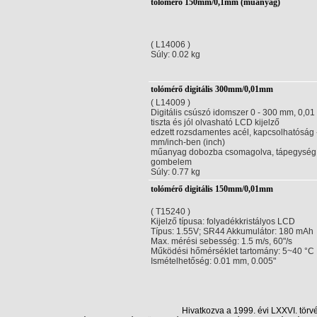
tolómérő 150mm/0,1mm (műanyag)
( L14006 )
Súly: 0.02 kg
tolómérő digitális 300mm/0,01mm
( L14009 )
Digitális csúszó idomszer 0 - 300 mm, 0,0
tiszta és jól olvasható LCD kijelző
edzett rozsdamentes acél, kapcsolhatóság 
mm/inch-ben (inch)
műanyag dobozba csomagolva, tápegység
gombelem
Súly: 0.77 kg
tolómérő digitális 150mm/0,01mm
( T15240 )
Kijelző típusa: folyadékkristályos LCD
Típus: 1.55V; SR44 Akkumulátor: 180 mAh
Max. mérési sebesség: 1.5 m/s, 60"/s
Működési hőmérséklet tartomány: 5~40 °C
Ismételhetőség: 0.01 mm, 0.005"
Hivatkozva a 1999. évi LXXVI. törv