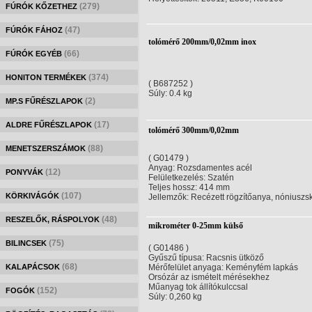
(279)
FÚRÓK KŐZETHEZ
(47)
FÚRÓK FÁHOZ
tolómérő 200mm/0,02mm inox
(66)
FÚRÓK EGYÉB
(374)
HONITON TERMÉKEK
( B687252 )
Súly: 0.4 kg
(2)
MP.S FŰRÉSZLAPOK
(17)
ALDRE FŰRÉSZLAPOK
tolómérő 300mm/0,02mm
(88)
MENETSZERSZÁMOK
( G01479 )
Anyag: Rozsdamentes acél
(12)
PONYVÁK
Felületkezelés: Szatén
Teljes hossz: 414 mm
(107)
KÖRKIVÁGÓK
Jellemzők: Recézett rögzítőanya, nóniuszs
(48)
RESZELŐK, RÁSPOLYOK
mikrométer 0-25mm külső
(75)
BILINCSEK
( G01486 )
Gyűszű típusa: Racsnis ütköző
(68)
KALAPÁCSOK
Mérőfelület anyaga: Keményfém lapkás
Orsózár az ismételt mérésekhez
Műanyag tok állítókulccsal
(152)
FOGÓK
Súly: 0,260 kg