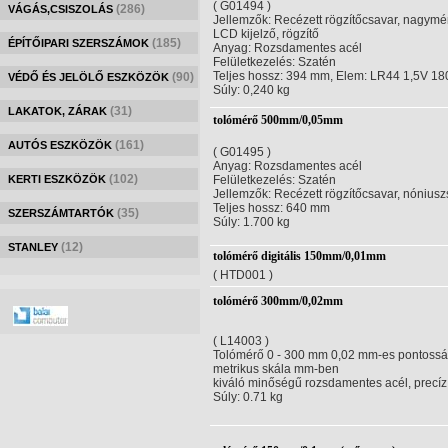
( G01494 )
(286)
VÁGÁS,CSISZOLÁS
Jellemzők: Recézett rögzítőcsavar, nagymér
LCD kijelző, rögzítő
(185)
ÉPÍTŐIPARI SZERSZÁMOK
Anyag: Rozsdamentes acél
Felületkezelés: Szatén
Teljes hossz: 394 mm, Elem: LR44 1,5V 1
(90)
VÉDŐ ÉS JELÖLŐ ESZKÖZÖK
Súly: 0,240 kg
(31)
LAKATOK, ZÁRAK
tolómérő 500mm/0,05mm
(161)
AUTÓS ESZKÖZÖK
( G01495 )
Anyag: Rozsdamentes acél
(102)
KERTI ESZKÖZÖK
Felületkezelés: Szatén
Jellemzők: Recézett rögzítőcsavar, nóniuszs
Teljes hossz: 640 mm
(35)
SZERSZÁMTARTÓK
Súly: 1.700 kg
(12)
STANLEY
tolómérő digitális 150mm/0,01mm
( HTD001 )
tolómérő 300mm/0,02mm
( L14003 )
Tolómérő 0 - 300 mm 0,02 mm-es pontossá
metrikus skála mm-ben
kiváló minőségű rozsdamentes acél, prec
Súly: 0.71 kg