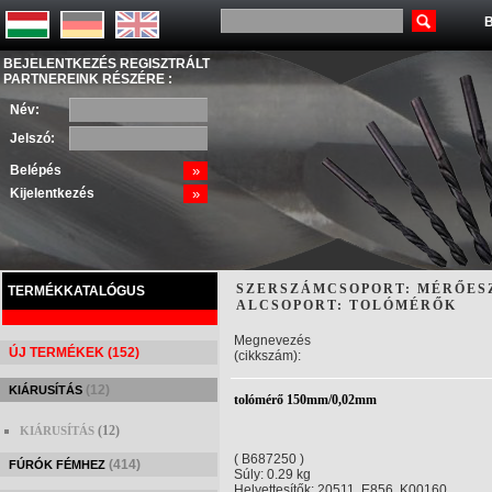
B
BEJELENTKEZÉS REGISZTRÁLT
PARTNEREINK RÉSZÉRE :
Név:
Jelszó:
Belépés
»
Kijelentkezés
»
SZERSZÁMCSOPORT: MÉRŐES
TERMÉKKATALÓGUS
ALCSOPORT: TOLÓMÉRŐK
Megnevezés
ÚJ TERMÉKEK (152)
(cikkszám):
(12)
KIÁRUSÍTÁS
tolómérő 150mm/0,02mm
(12)
KIÁRUSÍTÁS
( B687250 )
(414)
FÚRÓK FÉMHEZ
Súly: 0.29 kg
Helyettesítők: 20511, E856, K00160