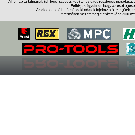
A honlap tartalmának (pl. logó, szöveg, kép) teljes vagy részleges másolása
Felhívjuk figyelmét, hogy az esetlegese
Az oldalon található műszaki adatok tájékoztató jellegűek,
A termékek mellett megjelenített képek illusz