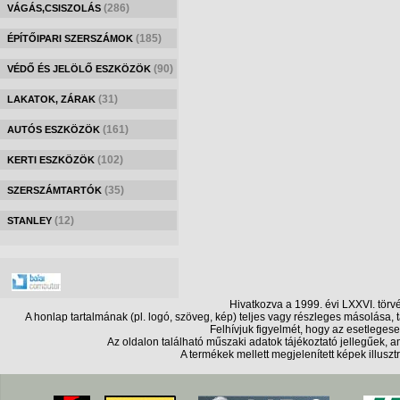
(286)
VÁGÁS,CSISZOLÁS
(185)
ÉPÍTŐIPARI SZERSZÁMOK
(90)
VÉDŐ ÉS JELÖLŐ ESZKÖZÖK
(31)
LAKATOK, ZÁRAK
(161)
AUTÓS ESZKÖZÖK
(102)
KERTI ESZKÖZÖK
(35)
SZERSZÁMTARTÓK
(12)
STANLEY
Hivatkozva a 1999. évi LXXVI. törv
A honlap tartalmának (pl. logó, szöveg, kép) teljes vagy részleges másolása
Felhívjuk figyelmét, hogy az esetlegese
Az oldalon található műszaki adatok tájékoztató jellegűek,
A termékek mellett megjelenített képek illusz