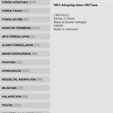
(279)
FÚRÓK KŐZETHEZ
MP.S dekopírlap fémre 100/75mm
(47)
FÚRÓK FÁHOZ
( MD3418 )
Fémre 3-15mm
(66)
FÚRÓK EGYÉB
Black & Decker befogás
5db/klt.
(374)
HONITON TERMÉKEK
Made in Germany
(2)
MP.S FŰRÉSZLAPOK
(17)
ALDRE FŰRÉSZLAPOK
(88)
MENETSZERSZÁMOK
(12)
PONYVÁK
(107)
KÖRKIVÁGÓK
(48)
RESZELŐK, RÁSPOLYOK
(75)
BILINCSEK
(68)
KALAPÁCSOK
(152)
FOGÓK