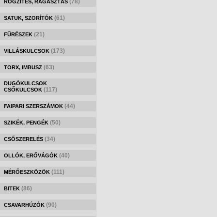
(78)
RÖGZÍTÉS, RAGASZTÁS
(61)
SATUK, SZORÍTÓK
(21)
FŰRÉSZEK
(173)
VILLÁSKULCSOK
(63)
TORX, IMBUSZ
DUGÓKULCSOK
(117)
CSŐKULCSOK
(44)
FAIPARI SZERSZÁMOK
(50)
SZIKÉK, PENGÉK
(34)
CSŐSZERELÉS
(40)
OLLÓK, ERŐVÁGÓK
(111)
MÉRŐESZKÖZÖK
(86)
BITEK
(90)
CSAVARHÚZÓK