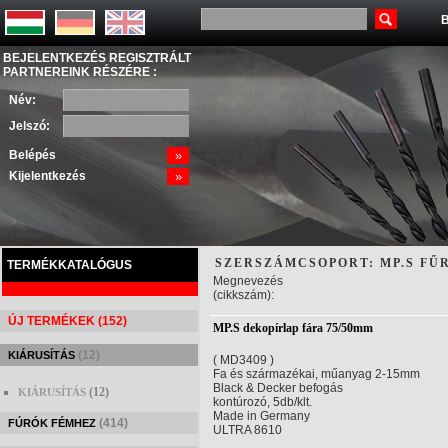
B
BEJELENTKEZÉS REGISZTRÁLT
PARTNEREINK RÉSZÉRE :
Név:
Jelszó:
Belépés
»
Kijelentkezés
»
SZERSZÁMCSOPORT: MP.S FŰ
TERMÉKKATALÓGUS
Megnevezés
(cikkszám):
ÚJ TERMÉKEK (152)
MP.S dekopírlap fára 75/50mm
(12)
KIÁRUSÍTÁS
( MD3409 )
Fa és származékai, műanyag 2-15mm
Black & Decker befogás
(12)
KIÁRUSÍTÁS
kontúrozó, 5db/klt.
Made in Germany
(414)
FÚRÓK FÉMHEZ
ULTRA 8610