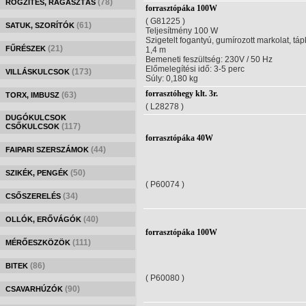
(78)
RÖGZÍTÉS, RAGASZTÁS
forrasztópáka 100W
( G81225 )
(61)
SATUK, SZORÍTÓK
Teljesítmény 100 W
Szigetelt fogantyú, gumírozott markolat, tá
(21)
FŰRÉSZEK
1,4 m
Bemeneti feszültség: 230V / 50 Hz
Előmelegítési idő: 3-5 perc
(173)
VILLÁSKULCSOK
Súly: 0,180 kg
forrasztóhegy klt. 3r.
(63)
TORX, IMBUSZ
( L28278 )
DUGÓKULCSOK
(117)
CSŐKULCSOK
forrasztópáka 40W
(44)
FAIPARI SZERSZÁMOK
(50)
SZIKÉK, PENGÉK
( P60074 )
(34)
CSŐSZERELÉS
(40)
OLLÓK, ERŐVÁGÓK
forrasztópáka 100W
(111)
MÉRŐESZKÖZÖK
(86)
BITEK
( P60080 )
(90)
CSAVARHÚZÓK