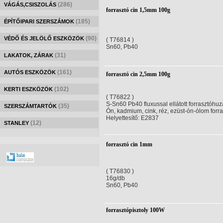
(286)
VÁGÁS,CSISZOLÁS
forrasztó cin 1,5mm 100g
(185)
ÉPÍTŐIPARI SZERSZÁMOK
(90)
VÉDŐ ÉS JELÖLŐ ESZKÖZÖK
( T76814 )
Sn60, Pb40
(31)
LAKATOK, ZÁRAK
(161)
AUTÓS ESZKÖZÖK
forrasztó cin 2,5mm 100g
(102)
KERTI ESZKÖZÖK
( T76822 )
S-Sn60 Pb40 fluxussal ellátott forrasztóhuz
(35)
SZERSZÁMTARTÓK
Ón, kadmium, cink, réz, ezüst-ón-ólom forr
Helyettesítő: E2837
(12)
STANLEY
forrasztó cin 1mm
( T76830 )
16g/db
Sn60, Pb40
forrasztópisztoly 100W