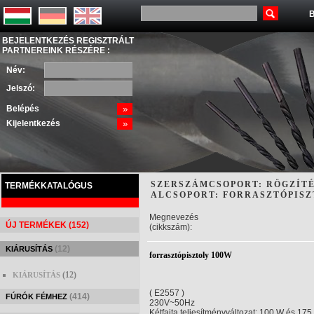
B
BEJELENTKEZÉS REGISZTRÁLT
PARTNEREINK RÉSZÉRE :
Név:
Jelszó:
Belépés
»
Kijelentkezés
»
SZERSZÁMCSOPORT: RÖGZÍTÉ
TERMÉKKATALÓGUS
ALCSOPORT: FORRASZTÓPISZ
Megnevezés
ÚJ TERMÉKEK (152)
(cikkszám):
(12)
KIÁRUSÍTÁS
forrasztópisztoly 100W
(12)
KIÁRUSÍTÁS
( E2557 )
(414)
FÚRÓK FÉMHEZ
230V~50Hz
Kétfajta teljesítményváltozat: 100 W és 17