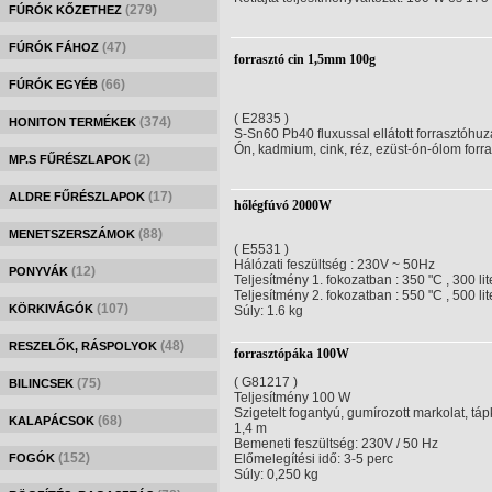
(279)
FÚRÓK KŐZETHEZ
(47)
FÚRÓK FÁHOZ
forrasztó cin 1,5mm 100g
(66)
FÚRÓK EGYÉB
( E2835 )
(374)
HONITON TERMÉKEK
S-Sn60 Pb40 fluxussal ellátott forrasztóhuz
Ón, kadmium, cink, réz, ezüst-ón-ólom forr
(2)
MP.S FŰRÉSZLAPOK
(17)
ALDRE FŰRÉSZLAPOK
hőlégfúvó 2000W
(88)
MENETSZERSZÁMOK
( E5531 )
Hálózati feszültség : 230V ~ 50Hz
(12)
PONYVÁK
Teljesítmény 1. fokozatban : 350 "C , 300 lit
Teljesítmény 2. fokozatban : 550 "C , 500 lit
(107)
KÖRKIVÁGÓK
Súly: 1.6 kg
(48)
RESZELŐK, RÁSPOLYOK
forrasztópáka 100W
( G81217 )
(75)
BILINCSEK
Teljesítmény 100 W
Szigetelt fogantyú, gumírozott markolat, tá
(68)
KALAPÁCSOK
1,4 m
Bemeneti feszültség: 230V / 50 Hz
(152)
FOGÓK
Előmelegítési idő: 3-5 perc
Súly: 0,250 kg