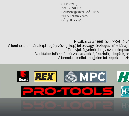
( T79350 )
230 V, 50 Hz
Felmelegedési idő: 12 s
200x170x45 mm
Súly: 0.65 kg
Hivatkozva a 1999. évi LXXVI. törv
A honlap tartalmának (pl. logó, szöveg, kép) teljes vagy részleges másolása
Felhívjuk figyelmét, hogy az esetlegese
Az oldalon található műszaki adatok tájékoztató jellegűek,
A termékek mellett megjelenített képek illusz