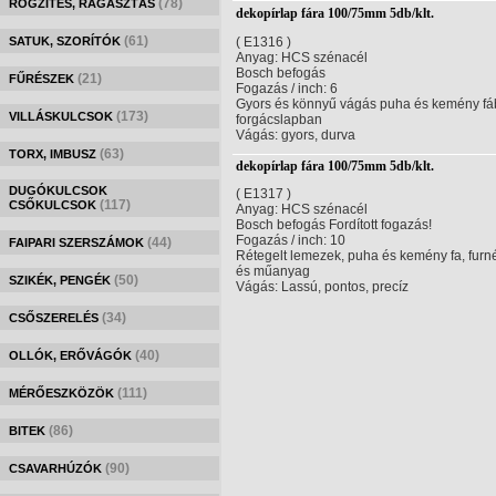
(78)
RÖGZÍTÉS, RAGASZTÁS
dekopírlap fára 100/75mm 5db/klt.
(61)
SATUK, SZORÍTÓK
( E1316 )
Anyag: HCS szénacél
Bosch befogás
(21)
FŰRÉSZEK
Fogazás / inch: 6
Gyors és könnyű vágás puha és kemény fá
(173)
VILLÁSKULCSOK
forgácslapban
Vágás: gyors, durva
(63)
TORX, IMBUSZ
dekopírlap fára 100/75mm 5db/klt.
DUGÓKULCSOK
( E1317 )
(117)
CSŐKULCSOK
Anyag: HCS szénacél
Bosch befogás Fordított fogazás!
Fogazás / inch: 10
(44)
FAIPARI SZERSZÁMOK
Rétegelt lemezek, puha és kemény fa, furné
és műanyag
(50)
SZIKÉK, PENGÉK
Vágás: Lassú, pontos, precíz
(34)
CSŐSZERELÉS
(40)
OLLÓK, ERŐVÁGÓK
(111)
MÉRŐESZKÖZÖK
(86)
BITEK
(90)
CSAVARHÚZÓK