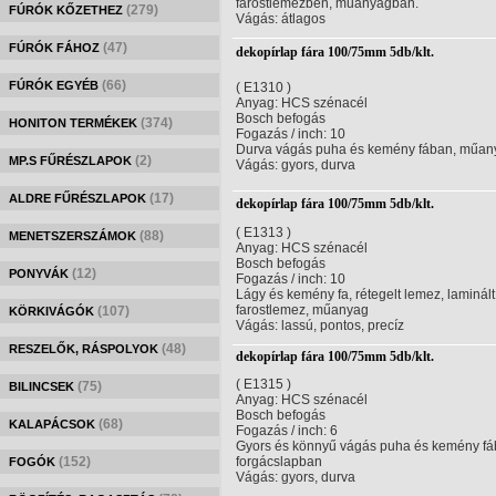
farostlemezben, műanyagban.
(279)
FÚRÓK KŐZETHEZ
Vágás: átlagos
(47)
FÚRÓK FÁHOZ
dekopírlap fára 100/75mm 5db/klt.
(66)
FÚRÓK EGYÉB
( E1310 )
Anyag: HCS szénacél
Bosch befogás
(374)
HONITON TERMÉKEK
Fogazás / inch: 10
Durva vágás puha és kemény fában, műa
(2)
MP.S FŰRÉSZLAPOK
Vágás: gyors, durva
(17)
ALDRE FŰRÉSZLAPOK
dekopírlap fára 100/75mm 5db/klt.
( E1313 )
(88)
MENETSZERSZÁMOK
Anyag: HCS szénacél
Bosch befogás
(12)
PONYVÁK
Fogazás / inch: 10
Lágy és kemény fa, rétegelt lemez, laminált
farostlemez, műanyag
(107)
KÖRKIVÁGÓK
Vágás: lassú, pontos, precíz
(48)
RESZELŐK, RÁSPOLYOK
dekopírlap fára 100/75mm 5db/klt.
( E1315 )
(75)
BILINCSEK
Anyag: HCS szénacél
Bosch befogás
(68)
KALAPÁCSOK
Fogazás / inch: 6
Gyors és könnyű vágás puha és kemény fá
(152)
forgácslapban
FOGÓK
Vágás: gyors, durva