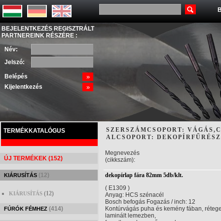
B
BEJELENTKEZÉS REGISZTRÁLT
PARTNEREINK RÉSZÉRE :
Név:
Jelszó:
Belépés
»
Kijelentkezés
»
SZERSZÁMCSOPORT: VÁGÁS,C
TERMÉKKATALÓGUS
ALCSOPORT: DEKOPÍRFŰRÉS
Megnevezés
ÚJ TERMÉKEK (152)
(cikkszám):
(12)
dekopírlap fára 82mm 5db/klt.
KIÁRUSÍTÁS
( E1309 )
(12)
KIÁRUSÍTÁS
Anyag: HCS szénacél
Bosch befogás Fogazás / inch: 12
(414)
Kontúrvágás puha és kemény fában, rétege
FÚRÓK FÉMHEZ
laminált lemezben,