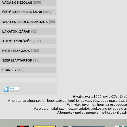
(286)
VÁGÁS,CSISZOLÁS
(185)
ÉPÍTŐIPARI SZERSZÁMOK
(90)
VÉDŐ ÉS JELÖLŐ ESZKÖZÖK
(31)
LAKATOK, ZÁRAK
(161)
AUTÓS ESZKÖZÖK
(102)
KERTI ESZKÖZÖK
(35)
SZERSZÁMTARTÓK
(12)
STANLEY
Hivatkozva a 1999. évi LXXVI. törv
A honlap tartalmának (pl. logó, szöveg, kép) teljes vagy részleges másolása
Felhívjuk figyelmét, hogy az esetlegese
Az oldalon található műszaki adatok tájékoztató jellegűek,
A termékek mellett megjelenített képek illusz