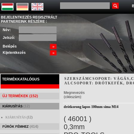
B
BEJELENTKEZÉS REGISZTRÁLT
PARTNEREINK RÉSZÉRE :
Név:
Jelszó:
Belépés
»
Kijelentkezés
»
SZERSZÁMCSOPORT: VÁGÁS,C
TERMÉKKATALÓGUS
ALCSOPORT: DRÓTKEFÉK, D
Megnevezés
ÚJ TERMÉKEK (152)
(cikkszám):
(12)
KIÁRUSÍTÁS
drótkorong lapos 100mm sima M14
( 46001 )
(12)
KIÁRUSÍTÁS
0,3mm
(414)
FÚRÓK FÉMHEZ