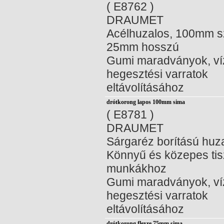
( E8762 )
DRAUMET
Acélhuzalos, 100mm s
25mm hosszú
Gumi maradványok, ví
hegesztési varratok
eltávolításához
drótkorong lapos 100mm sima
( E8781 )
DRAUMET
Sárgaréz borítású huza
Könnyű és közepes tisz
munkákhoz
Gumi maradványok, ví
hegesztési varratok
eltávolításához
drótkorong flexre 75mm sima