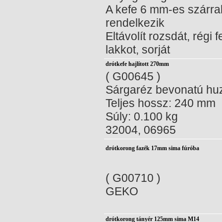
A kefe 6 mm-es szárra
rendelkezik
Eltávolít rozsdát, régi f
lakkot, sorját
drótkefe hajlított 270mm
( G00645 )
Sárgaréz bevonatú huz
Teljes hossz: 240 mm
Súly: 0.100 kg
32004, 06965
drótkorong fazék 17mm sima fúróba
( G00710 )
GEKO
drótkorong tányér 125mm sima M14