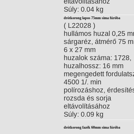
eltávolításához
Súly: 0.04 kg
drótkorong lapos 75mm sima fúróba
( L22028 )
hullámos huzal 0,25 m
sárgaréz, átmérő 75 m
6 x 27 mm
huzalok száma: 1728,
huzalhossz: 16 mm
megengedett fordulat
4500 1/. min
polírozáshoz, érdesíté
rozsda és sorja
eltávolításához
Súly: 0.09 kg
drótkorong fazék 60mm sima fúróba