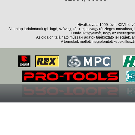
Hivatkozva a 1999. évi LXXVI. törv
A honlap tartalmának (pl. logó, szöveg, kép) teljes vagy részleges másolása
Felhívjuk figyelmét, hogy az esetlegese
Az oldalon található műszaki adatok tájékoztató jellegűek,
A termékek mellett megjelenített képek illusz