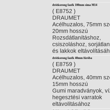
drótkorong fazék 100mm sima M14
( E8752 )
DRAUMET
Acélhuzalos, 75mm sz
20mm hosszú
Rozsdátlanításhoz,
csiszoláshoz, sorjátla
és lakkok eltávolításá
drótkorong fazék 40mm fúróba
( E8759 )
DRAUMET
Acélhuzalos, 40mm sz
15mm hosszú
Gumi maradványok, ví
hegesztési varratok
eltávolításához