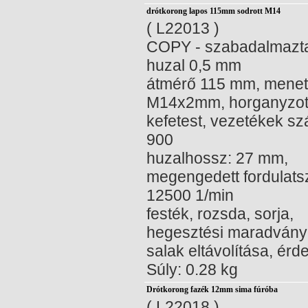
drótkorong lapos 115mm sodrott M14
( L22013 )
COPY - szabadalmazta
huzal 0,5 mm
átmérő 115 mm, menet
M14x2mm, horganyzot
kefetest, vezetékek s
900
huzalhossz: 27 mm,
megengedett fordulat
12500 1/min
festék, rozsda, sorja,
hegesztési maradvány
salak eltávolítása, érd
Súly: 0.28 kg
Drótkorong fazék 12mm sima fúróba
( L22018 )