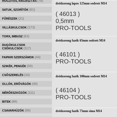
(78)
RÖGZÍTÉS, RAGASZTÁS
drótkorong lapos 125mm sodrott M14
(61)
SATUK, SZORÍTÓK
( 46013 )
(21)
FŰRÉSZEK
0,5mm
PRO-TOOLS
(173)
VILLÁSKULCSOK
(63)
TORX, IMBUSZ
drótkorong fazék 65mm sodrott M14
DUGÓKULCSOK
(117)
CSŐKULCSOK
( 46101 )
(44)
FAIPARI SZERSZÁMOK
PRO-TOOLS
(50)
SZIKÉK, PENGÉK
(34)
CSŐSZERELÉS
drótkorong fazék 100mm sodrott M14
(40)
OLLÓK, ERŐVÁGÓK
( 46104 )
(111)
MÉRŐESZKÖZÖK
PRO-TOOLS
(86)
BITEK
(90)
CSAVARHÚZÓK
drótkorong fazék 75mm sima M14