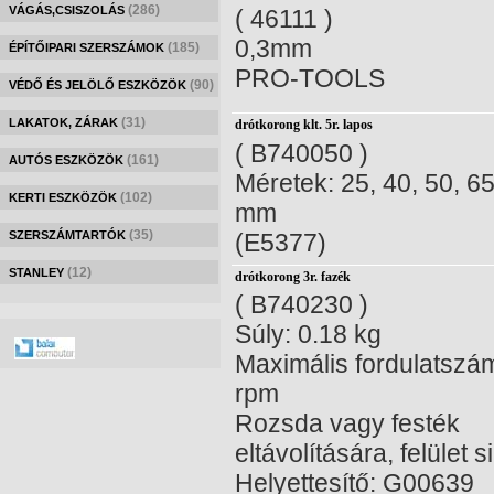
(286)
VÁGÁS,CSISZOLÁS
( 46111 )
0,3mm
(185)
ÉPÍTŐIPARI SZERSZÁMOK
PRO-TOOLS
(90)
VÉDŐ ÉS JELÖLŐ ESZKÖZÖK
(31)
LAKATOK, ZÁRAK
drótkorong klt. 5r. lapos
( B740050 )
(161)
AUTÓS ESZKÖZÖK
Méretek: 25, 40, 50, 65
(102)
KERTI ESZKÖZÖK
mm
(35)
SZERSZÁMTARTÓK
(E5377)
(12)
STANLEY
drótkorong 3r. fazék
( B740230 )
Súly: 0.18 kg
Maximális fordulatszá
rpm
Rozsda vagy festék
eltávolítására, felület 
Helyettesítő: G00639