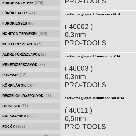
PRO-TOOLS
(279)
FÚRÓK KŐZETHEZ
(47)
FÚRÓK FÁHOZ
drótkorong lapos 115mm sima M14
(66)
FÚRÓK EGYÉB
( 46002 )
0,3mm
(374)
HONITON TERMÉKEK
PRO-TOOLS
(2)
MP.S FŰRÉSZLAPOK
(17)
ALDRE FŰRÉSZLAPOK
drótkorong lapos 125mm sima M14
(88)
MENETSZERSZÁMOK
( 46003 )
0,3mm
(12)
PONYVÁK
PRO-TOOLS
(107)
KÖRKIVÁGÓK
(48)
RESZELŐK, RÁSPOLYOK
drótkorong lapos 100mm sodrott M14
(75)
BILINCSEK
( 46011 )
(68)
KALAPÁCSOK
0,5mm
PRO-TOOLS
(152)
FOGÓK