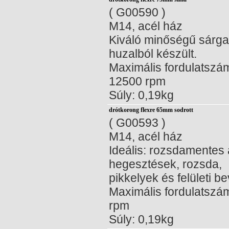
( G00590 )
M14, acél ház
Kiváló minőségű sárga
huzalból készült.
Maximális fordulatszá
12500 rpm
Súly: 0,19kg
drótkorong flexre 65mm sodrott
( G00593 )
M14, acél ház
Ideális: rozsdamentes 
hegesztések, rozsda,
pikkelyek és felületi b
Maximális fordulatszá
rpm
Súly: 0,19kg