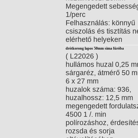
Megengedett sebessé
1/perc
Felhasználás: könnyű
csiszolás és tisztítás
elérhető helyeken
drótkorong lapos 50mm sima fúróba
( L22026 )
hullámos huzal 0,25 m
sárgaréz, átmérő 50 m
6 x 27 mm
huzalok száma: 936,
huzalhossz: 12,5 mm
megengedett fordulat
4500 1 /. min
polírozáshoz, érdesíté
rozsda és sorja