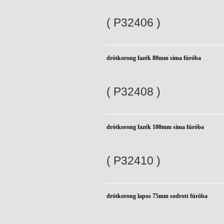
( P32406 )
drótkorong fazék 80mm sima fúróba
( P32408 )
drótkorong fazék 100mm sima fúróba
( P32410 )
drótkorong lapos 75mm sodrott fúróba