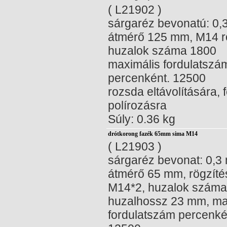
( L21902 )
sárgaréz bevonatú: 0,
átmérő 125 mm, M14 rö
huzalok száma 1800
maximális fordulatszá
percenként. 12500
rozsda eltávolítására, 
polírozásra
Súly: 0.36 kg
drótkorong fazék 65mm sima M14
( L21903 )
sárgaréz bevonat: 0,3
átmérő 65 mm, rögzíté
M14*2, huzalok száma
huzalhossz 23 mm, ma
fordulatszám percenké