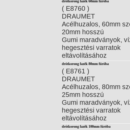
drótkorong fazék 60mm fúróba
( E8760 )
DRAUMET
Acélhuzalos, 60mm sz
20mm hosszú
Gumi maradványok, ví
hegesztési varratok
eltávolításához
drótkorong fazék 80mm fúróba
( E8761 )
DRAUMET
Acélhuzalos, 80mm sz
25mm hosszú
Gumi maradványok, ví
hegesztési varratok
eltávolításához
drótkorong fazék 100mm fúróba