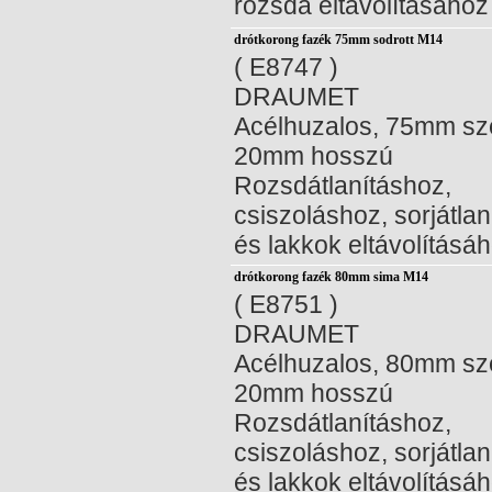
rozsda eltávolításához
drótkorong fazék 75mm sodrott M14
( E8747 )
DRAUMET
Acélhuzalos, 75mm sz
20mm hosszú
Rozsdátlanításhoz,
csiszoláshoz, sorjátla
és lakkok eltávolításá
drótkorong fazék 80mm sima M14
( E8751 )
DRAUMET
Acélhuzalos, 80mm sz
20mm hosszú
Rozsdátlanításhoz,
csiszoláshoz, sorjátla
és lakkok eltávolításá