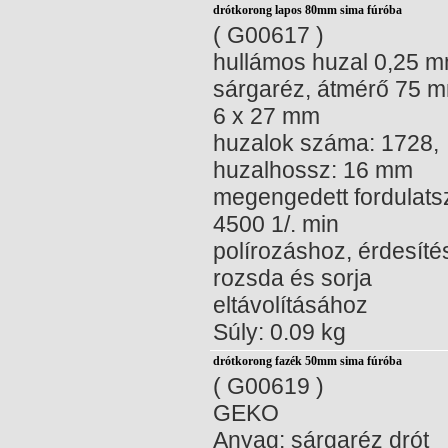
drótkorong lapos 80mm sima fúróba
( G00617 )
hullámos huzal 0,25 m
sárgaréz, átmérő 75 m
6 x 27 mm
huzalok száma: 1728,
huzalhossz: 16 mm
megengedett fordulat
4500 1/. min
polírozáshoz, érdesíté
rozsda és sorja
eltávolításához
Súly: 0.09 kg
drótkorong fazék 50mm sima fúróba
( G00619 )
GEKO
Anyag: sárgaréz drót