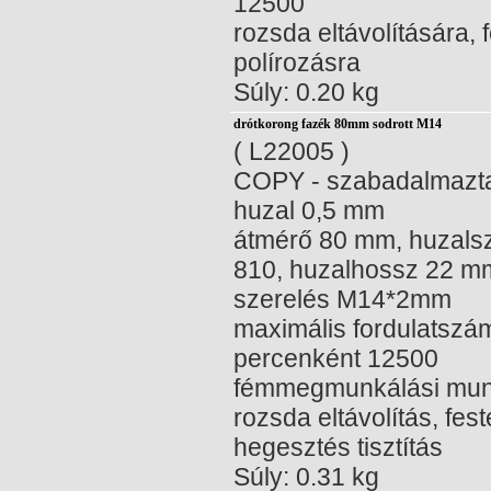
12500
rozsda eltávolítására, 
polírozásra
Súly: 0.20 kg
drótkorong fazék 80mm sodrott M14
( L22005 )
COPY - szabadalmazta
huzal 0,5 mm
átmérő 80 mm, huzal
810, huzalhossz 22 m
szerelés M14*2mm
maximális fordulatszá
percenként 12500
fémmegmunkálási mun
rozsda eltávolítás, fest
hegesztés tisztítás
Súly: 0.31 kg