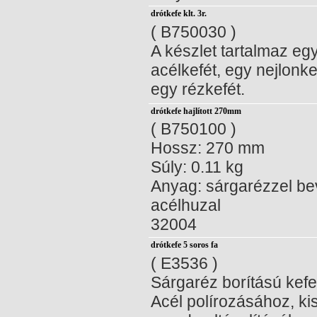
drótkefe klt. 3r.
( B750030 )
A készlet tartalmaz eg
acélkefét, egy nejlonke
egy rézkefét.
drótkefe hajlított 270mm
( B750100 )
Hossz: 270 mm
Súly: 0.11 kg
Anyag: sárgarézzel be
acélhuzal
32004
drótkefe 5 soros fa
( E3536 )
Sárgaréz borítású kefe,
Acél polírozásához, ki