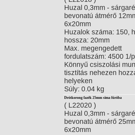
Huzal 0,3mm - sárgar
bevonatú átmérő 12mm
6x20mm
Huzalok száma: 150, h
hossza: 20mm
Max. megengedett
fordulatszám: 4500 1/
Könnyű csiszolási mu
tisztítás nehezen hozz
helyeken
Súly: 0.04 kg
Drótkorong fazék 25mm sima fúróba
( L22020 )
Huzal 0,3mm - sárgar
bevonatú átmérő 25mm
6x20mm