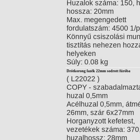
Huzalok száma: 150, h
hossza: 20mm
Max. megengedett
fordulatszám: 4500 1/
Könnyű csiszolási mu
tisztítás nehezen hozz
helyeken
Súly: 0.08 kg
Drótkorong fazék 22mm sodrott fúróba
( L22022 )
COPY - szabadalmazta
huzal 0,5mm
Acélhuzal 0,5mm, átm
26mm, szár 6x27mm
Horganyzott kefetest,
vezetékek száma: 370
huzalhossz: 28mm