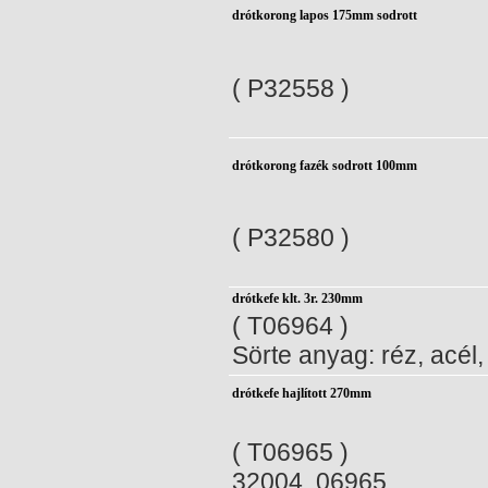
drótkorong lapos 175mm sodrott
( P32558 )
drótkorong fazék sodrott 100mm
( P32580 )
drótkefe klt. 3r. 230mm
( T06964 )
Sörte anyag: réz, acél,
drótkefe hajlított 270mm
( T06965 )
32004, 06965