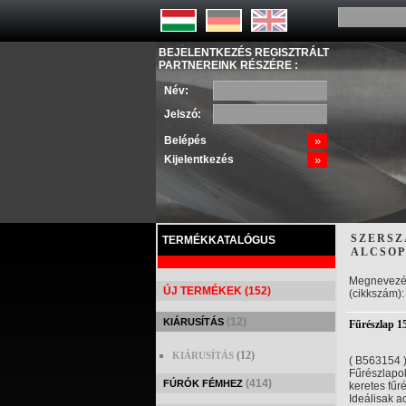
BEJELENTKEZÉS REGISZTRÁLT
PARTNEREINK RÉSZÉRE :
Név:
Jelszó:
Belépés
»
Kijelentkezés
»
SZERSZ
TERMÉKKATALÓGUS
ALCSOP
Megnevezé
ÚJ TERMÉKEK (152)
(cikkszám):
(12)
KIÁRUSÍTÁS
Fűrészlap 1
(12)
KIÁRUSÍTÁS
( B563154 
Fűrészlapok
(414)
FÚRÓK FÉMHEZ
keretes fűr
Ideálisak a