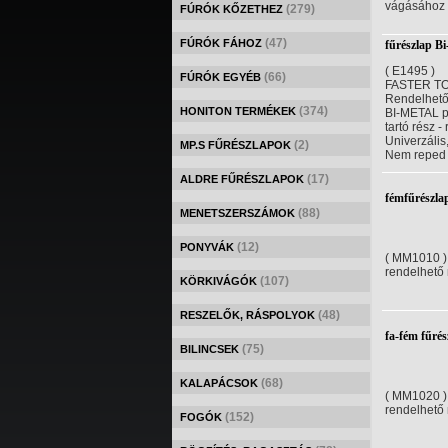
vágásához
(279)
FÚRÓK KŐZETHEZ
(47)
FÚRÓK FÁHOZ
fűrészlap B
( E1495 )
(66)
FÚRÓK EGYÉB
FASTER T
Rendelhető
(374)
HONITON TERMÉKEK
BI-METAL pe
tartó rész -
Univerzális
(2)
MP.S FŰRÉSZLAPOK
Nem reped
(17)
ALDRE FŰRÉSZLAPOK
fémfűrészl
(88)
MENETSZERSZÁMOK
(12)
PONYVÁK
( MM1010 )
rendelhető
(107)
KÖRKIVÁGÓK
(48)
RESZELŐK, RÁSPOLYOK
fa-fém fűré
(75)
BILINCSEK
(68)
KALAPÁCSOK
( MM1020 )
rendelhető
(152)
FOGÓK