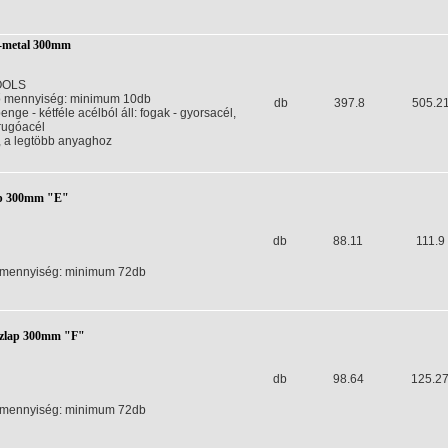
i-metal 300mm
OOLS
 mennyiség: minimum 10db
db
397.8
505.2
nge - kétféle acélból áll: fogak - gyorsacél,
 rugóacél
, a legtöbb anyaghoz
ap 300mm "E"
db
88.11
111.9
 mennyiség: minimum 72db
szlap 300mm "F"
db
98.64
125.2
 mennyiség: minimum 72db