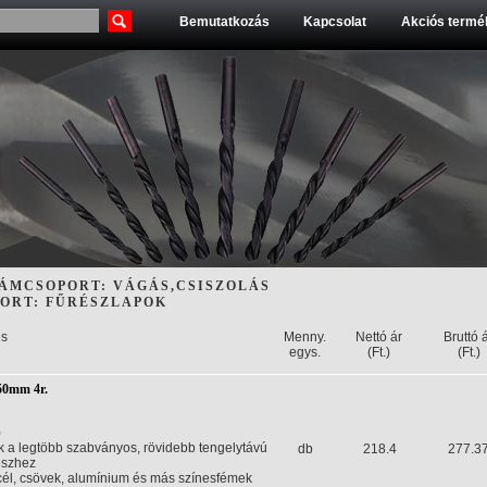
Bemutatkozás
Kapcsolat
Akciós termék
ÁMCSOPORT: VÁGÁS,CSISZOLÁS
ORT: FŰRÉSZLAPOK
s
Menny.
Nettó ár
Bruttó 
egys.
(Ft.)
(Ft.)
50mm 4r.
)
 a legtöbb szabványos, rövidebb tengelytávú
db
218.4
277.3
észhez
cél, csövek, alumínium és más színesfémek