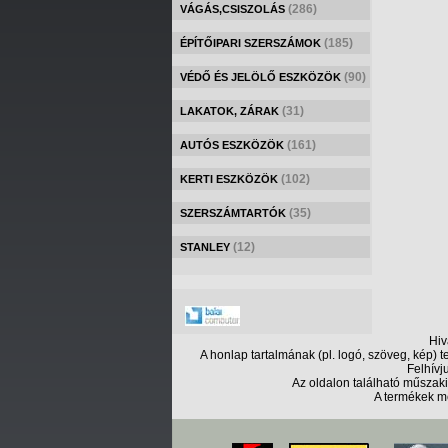
(286)
VÁGÁS,CSISZOLÁS
(185)
ÉPÍTŐIPARI SZERSZÁMOK
(90)
VÉDŐ ÉS JELÖLŐ ESZKÖZÖK
(31)
LAKATOK, ZÁRAK
(161)
AUTÓS ESZKÖZÖK
(102)
KERTI ESZKÖZÖK
(35)
SZERSZÁMTARTÓK
(12)
STANLEY
Hiv
A honlap tartalmának (pl. logó, szöveg, kép)
Felhívj
Az oldalon található műszak
A termékek me