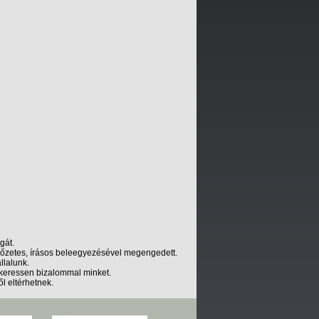
gát.
előzetes, írásos beleegyezésével megengedett.
llalunk.
 keressen bizalommal minket.
l eltérhetnek.