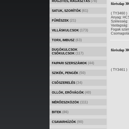
(78)
RÖGZÍTÉS, RAGASZTÁS
fűrészlap 
(61)
SATUK, SZORÍTÓK
( TY3460 )
Anyag: HC
(21)
FŰRÉSZEK
Szélesség:
Vastagság:
Fogak szám
(173)
VILLÁSKULCSOK
Csomagolás:
(63)
TORX, IMBUSZ
DUGÓKULCSOK
fűrészlap 
(117)
CSŐKULCSOK
(44)
FAIPARI SZERSZÁMOK
( TY3461 )
(50)
SZIKÉK, PENGÉK
(34)
CSŐSZERELÉS
(40)
OLLÓK, ERŐVÁGÓK
(111)
MÉRŐESZKÖZÖK
(86)
BITEK
(90)
CSAVARHÚZÓK