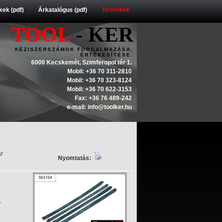
ek (pdf)
Árkatalógus (pdf)
Termékek
TOOL
- KER
KÉZISZERSZÁMOK FORGALMAZÁSA,
ÉRTÉKESÍTÉSE.
6000 Kecskemét, Szimferopol tér 1.
Mobil: +36 70 311-2810
Mobil: +36 70 323-8124
Mobil: +36 70 622-3153
Fax: +36 76 489-242
e-mail: info@toolker.hu
ár
Nyomtatás:
7