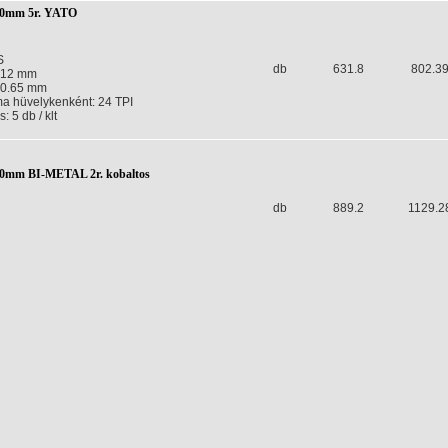
300mm 5r. YATO
S
db
631.8
802.3
 12 mm
 0.65 mm
a hüvelykenként: 24 TPI
 5 db / klt
300mm BI-METAL 2r. kobaltos
db
889.2
1129.2