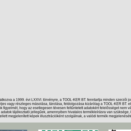
atkozva a 1999. évi LXXVI. törvényre, a TOOL-KER BT. fenntartja minden szerzői jo
 teljes vagy részleges másolása, tárolása, feldolgozása kizárólag a TOOL-KER BT. 
uk figyelmét, hogy az esetlegesen tévesen feltűntetett adatokért felelősséget nem vá
i adatok tájékoztató jellegűek, amennyiben hivatalos termékleírásra van szüksége,
llett megjelenített képek illusztrációként szolgálnak, a valódi termék megjelenésétő