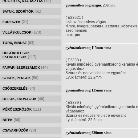
(78)
RÖGZÍTÉS, RAGASZTÁS
gyémántkorong szegm. 230mm
(61)
SATUK, SZORÍTÓK
( E23021 )
(21)
száraz és nedves vágás
FŰRÉSZEK
fémre, üvegre, betonra, aszfaltra, közetekre
szegmenses
(173)
VILLÁSKULCSOK
max rpm
(63)
TORX, IMBUSZ
gyémántkorong 115mm sima
DUGÓKULCSOK
(117)
CSŐKULCSOK
( E3338 )
Kiváló minőségű gyémántkorong kerámia és
(44)
FAIPARI SZERSZÁMOK
vágásához
Száraz és nedves felületre egyaránt
Lyuk átmérő: 22,2mm
(50)
SZIKÉK, PENGÉK
(34)
CSŐSZERELÉS
gyémántkorong 125mm sima
(40)
OLLÓK, ERŐVÁGÓK
( E3339 )
Kiváló minőségű gyémántkorong kerámia és
(111)
MÉRŐESZKÖZÖK
vágásához
Száraz és nedves felületre egyaránt
(86)
Lyuk átmérő: 22,2mm
BITEK
(90)
CSAVARHÚZÓK
gyémántkorong 230mm sima