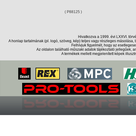
( P88125 )
Hivatkozva a 1999. évi LXXVI. törv
A honlap tartalmának (pl. logó, szöveg, kép) teljes vagy részleges másolása
Felhívjuk figyelmét, hogy az esetlegese
Az oldalon található műszaki adatok tájékoztató jellegűek,
A termékek mellett megjelenített képek illusz