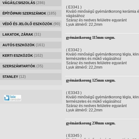
(286)
VÁGÁS,CSISZOLÁS
( E3341 )
Kiváló minőségű gyémántkorong kerámia és
(185)
ÉPÍTŐIPARI SZERSZÁMOK
vágásához
Száraz és nedves felületre egyaránt
(90)
VÉDŐ ÉS JELÖLŐ ESZKÖZÖK
Lyuk átmérő: 22,2mm
(31)
LAKATOK, ZÁRAK
gyémántkorong 115mm szegm.
(161)
AUTÓS ESZKÖZÖK
( E3342 )
Kiváló minőségű gyémántkorong tégla, klin
(102)
KERTI ESZKÖZÖK
természetes és műkő vágásához
Száraz és nedves felületre egyaránt
(35)
SZERSZÁMTARTÓK
Lyuk átmérő: 22,2mm
(12)
STANLEY
gyémántkorong 125mm szegm.
( E3343 )
Kiváló minőségű gyémántkorong tégla, klin
természetes és műkő vágásához
Száraz és nedves felületre egyaránt
Lyuk átmérő: 22,2mm
gyémántkorong 230mm szegm.
( E3345 )