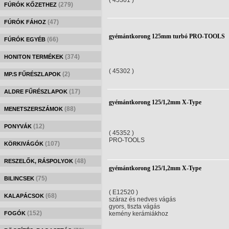
( 45301 )
(279)
FÚRÓK KŐZETHEZ
(47)
FÚRÓK FÁHOZ
gyémántkorong 125mm turbó PRO-TOOLS
(66)
FÚRÓK EGYÉB
(374)
HONITON TERMÉKEK
( 45302 )
(2)
MP.S FŰRÉSZLAPOK
(17)
ALDRE FŰRÉSZLAPOK
gyémántkorong 125/1,2mm X-Type
(88)
MENETSZERSZÁMOK
(12)
PONYVÁK
( 45352 )
PRO-TOOLS
(107)
KÖRKIVÁGÓK
(48)
RESZELŐK, RÁSPOLYOK
gyémántkorong 125/1,2mm X-Type
(75)
BILINCSEK
( E12520 )
(68)
KALAPÁCSOK
száraz és nedves vágás
gyors, tiszta vágás
(152)
FOGÓK
kemény kerámiákhoz