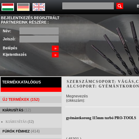
B
BEJELENTKEZÉS REGISZTRÁLT
PARTNEREINK RÉSZÉRE :
Név:
Jelszó:
Belépés
»
Kijelentkezés
»
SZERSZÁMCSOPORT: VÁGÁS,C
TERMÉKKATALÓGUS
ALCSOPORT: GYÉMÁNTKORO
Megnevezés
ÚJ TERMÉKEK (152)
(cikkszám):
(12)
KIÁRUSÍTÁS
gyémántkorong 115mm turbó PRO-TOOLS
(12)
KIÁRUSÍTÁS
(414)
FÚRÓK FÉMHEZ