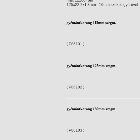
max 12200 rpm
125x22,2x1,8mm - 16mm szűkítő gyűrűvel
gyémántkorong 115mm szegm.
( P86101 )
gyémántkorong 125mm szegm.
( P86102 )
gyémántkorong 180mm szegm.
( P86103 )