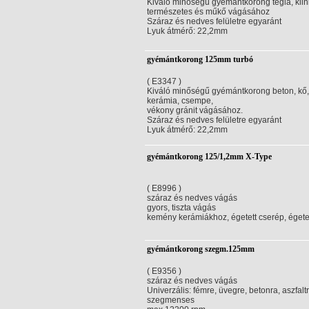
Kiváló minőségű gyémántkorong tégla, klin
természetes és műkő vágásához
Száraz és nedves felületre egyaránt
Lyuk átmérő: 22,2mm
gyémántkorong 125mm turbó
( E3347 )
Kiváló minőségű gyémántkorong beton, kő
kerámia, csempe,
vékony gránit vágásához.
Száraz és nedves felületre egyaránt
Lyuk átmérő: 22,2mm
gyémántkorong 125/1,2mm X-Type
( E8996 )
száraz és nedves vágás
gyors, tiszta vágás
kemény kerámiákhoz, égetett cserép, éget
gyémántkorong szegm.125mm
( E9356 )
száraz és nedves vágás
Univerzális: fémre, üvegre, betonra, aszfalt
szegmenses