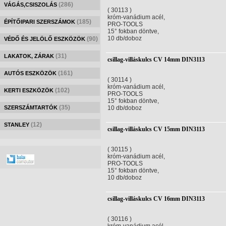
(286)
VÁGÁS,CSISZOLÁS
( 30113 )
króm-vanádium acél,
(185)
ÉPÍTŐIPARI SZERSZÁMOK
PRO-TOOLS
15° fokban döntve,
10 db/doboz
(90)
VÉDŐ ÉS JELÖLŐ ESZKÖZÖK
(31)
LAKATOK, ZÁRAK
csillag-villáskulcs CV 14mm DIN3113
(161)
AUTÓS ESZKÖZÖK
( 30114 )
króm-vanádium acél,
(102)
KERTI ESZKÖZÖK
PRO-TOOLS
15° fokban döntve,
(35)
SZERSZÁMTARTÓK
10 db/doboz
(12)
STANLEY
csillag-villáskulcs CV 15mm DIN3113
( 30115 )
króm-vanádium acél,
PRO-TOOLS
15° fokban döntve,
10 db/doboz
csillag-villáskulcs CV 16mm DIN3113
( 30116 )