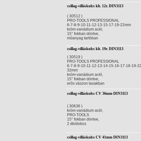
csillag-villáskulcs klt. 12r. DIN3113
( 30512 )
PRO-TOOLS PROFESSIONAL
6-7-8-9-10-11-12-13-15-17-19-22mm
króm-vanádium acél,
15° fokban döntve,
műanyag tartóban
csillag-villáskulcs klt. 19r. DIN3113
( 30519 )
PRO-TOOLS PROFESSIONAL
6-7-8-9-10-11-12-13-14-15-16-17-18-19-2
32mm
króm-vanádium acél,
15° fokban döntve,
erős vászon tasakban
csillag-villáskulcs CV 36mm DIN3113
( 30636 )
króm-vanádium acél,
PRO-TOOLS
15° fokban döntve,
2 db/doboz
csillag-villáskulcs CV 41mm DIN3113