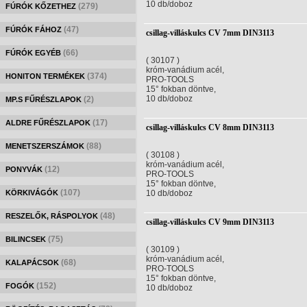
10 db/doboz
(279)
FÚRÓK KŐZETHEZ
(47)
FÚRÓK FÁHOZ
csillag-villáskulcs CV 7mm DIN3113
(66)
FÚRÓK EGYÉB
( 30107 )
króm-vanádium acél,
(374)
HONITON TERMÉKEK
PRO-TOOLS
15° fokban döntve,
10 db/doboz
(2)
MP.S FŰRÉSZLAPOK
(17)
ALDRE FŰRÉSZLAPOK
csillag-villáskulcs CV 8mm DIN3113
(88)
MENETSZERSZÁMOK
( 30108 )
króm-vanádium acél,
(12)
PONYVÁK
PRO-TOOLS
15° fokban döntve,
(107)
KÖRKIVÁGÓK
10 db/doboz
(48)
RESZELŐK, RÁSPOLYOK
csillag-villáskulcs CV 9mm DIN3113
(75)
BILINCSEK
( 30109 )
króm-vanádium acél,
(68)
KALAPÁCSOK
PRO-TOOLS
15° fokban döntve,
(152)
FOGÓK
10 db/doboz