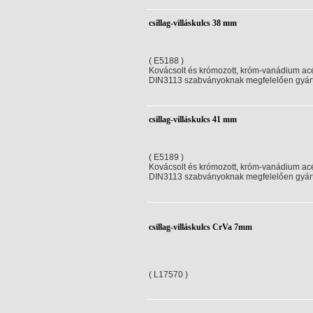
csillag-villáskulcs 38 mm
( E5188 )
Kovácsolt és krómozott, króm-vanádium acé
DIN3113 szabványoknak megfelelően gyár
csillag-villáskulcs 41 mm
( E5189 )
Kovácsolt és krómozott, króm-vanádium acé
DIN3113 szabványoknak megfelelően gyár
csillag-villáskulcs CrVa 7mm
( L17570 )