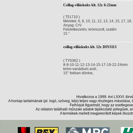
Csillag-villáskulcs klt. 12r. 6-22mm
( T51710 )
Méretek: 6, 8, 10, 11, 12, 13, 14, 15, 17, 18
Anyag: CrV
Felületkezelés: krómozott, szatén
15 °
csillag-villáskulcs klt. 12r. DIN3113
( TY0362 )
8-9-10-11-12-13-14-15-17-19-22-24mm
króm-vanádium acél,
15° fokban döntve,
Hivatkozva a 1999. évi LXXVI. törv
A honlap tartalmának (pl. logó, szöveg, kép) teljes vagy részleges másolása
Felhívjuk figyelmét, hogy az esetlegese
Az oldalon található műszaki adatok tájékoztató jellegűek,
A termékek mellett megjelenített képek illusz