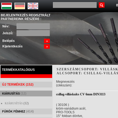
B
BEJELENTKEZÉS REGISZTRÁLT
PARTNEREINK RÉSZÉRE :
Név:
Jelszó:
Belépés
»
Kijelentkezés
»
SZERSZÁMCSOPORT: VILLÁS
TERMÉKKATALÓGUS
ALCSOPORT: CSILLAG-VILLÁ
Megnevezés
ÚJ TERMÉKEK (152)
(cikkszám):
(12)
KIÁRUSÍTÁS
csillag-villáskulcs CV 6mm DIN3113
(12)
KIÁRUSÍTÁS
( 30106 )
króm-vanádium acél,
(414)
FÚRÓK FÉMHEZ
PRO-TOOLS
15° fokban döntve,