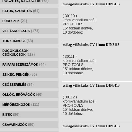
(78)
RÖGZÍTÉS, RAGASZTÁS
csillag-villáskulcs CV 10mm DIN3113
(61)
SATUK, SZORÍTÓK
( 30110 )
króm-vanádium acél,
(21)
FŰRÉSZEK
PRO-TOOLS
15° fokban döntve,
(173)
VILLÁSKULCSOK
10 db/doboz
(63)
TORX, IMBUSZ
csillag-villáskulcs CV 11mm DIN3113
DUGÓKULCSOK
(117)
CSŐKULCSOK
( 30111 )
króm-vanádium acél,
(44)
FAIPARI SZERSZÁMOK
PRO-TOOLS
15° fokban döntve,
10 db/doboz
(50)
SZIKÉK, PENGÉK
(34)
CSŐSZERELÉS
csillag-villáskulcs CV 12mm DIN3113
(40)
OLLÓK, ERŐVÁGÓK
( 30112 )
króm-vanádium acél,
(111)
MÉRŐESZKÖZÖK
PRO-TOOLS
15° fokban döntve,
10 db/doboz
(86)
BITEK
(90)
CSAVARHÚZÓK
csillag-villáskulcs CV 13mm DIN3113